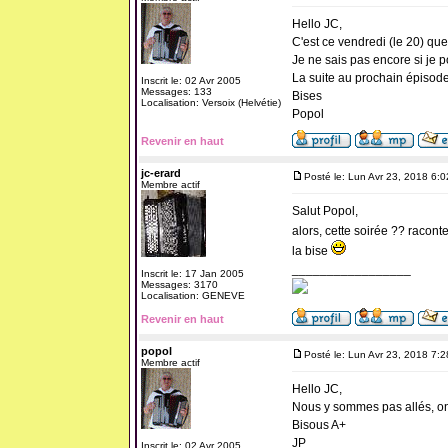
Hello JC,
C'est ce vendredi (le 20) que 
Je ne sais pas encore si je po
La suite au prochain épisode
Inscrit le: 02 Avr 2005
Messages: 133
Bises
Localisation: Versoix (Helvétie)
Popol
Revenir en haut
jc-erard
Posté le: Lun Avr 23, 2018 6:
Membre actif
Salut Popol,
alors, cette soirée ?? raconte.
la bise
_________________
Inscrit le: 17 Jan 2005
Messages: 3170
Localisation: GENEVE
Revenir en haut
popol
Posté le: Lun Avr 23, 2018 7:
Membre actif
Hello JC,
Nous y sommes pas allés, on 
Bisous A+
JP
Inscrit le: 02 Avr 2005