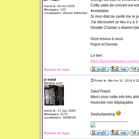
Cette salle de concert est e
Inscrit le: 02 Avr 2005
Messages: 133
formidable.
Localisation: Versoix (Helvétie)
Si mon état de santé me le pe
J'ai découvert ce lieu il y a 
Ginette Charlan y étaient (dan
Gros bisous à vous.
Popol et Denise
Le lien :
https://lagrangeaulac.com/r
Revenir en haut
jc-erard
Posté le: Mer Avr 11, 2018 9:1
Membre actif
Salut Popol,
Merci pour cette info très all
musicale non déplaçable.
Inscrit le: 17 Jan 2005
Sasluztaswing
Messages: 3170
Localisation: GENEVE
_________________
Revenir en haut