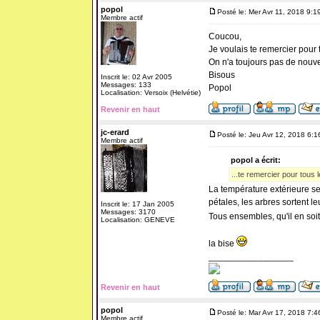
popol
Posté le: Mer Avr 11, 2018 9:1
Membre actif
Coucou,
Je voulais te remercier pour
On n'a toujours pas de nouve
Bisous
Inscrit le: 02 Avr 2005
Messages: 133
Popol
Localisation: Versoix (Helvétie)
Revenir en haut
jc-erard
Posté le: Jeu Avr 12, 2018 6:
Membre actif
popol a écrit:
...te remercier pour tous 
La température extérieure se
pétales, les arbres sortent l
Inscrit le: 17 Jan 2005
Messages: 3170
Tous ensembles, qu'il en so
Localisation: GENEVE
la bise
_________________
Revenir en haut
popol
Posté le: Mar Avr 17, 2018 7:
Membre actif