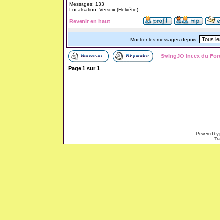
Messages: 133
Localisation: Versoix (Helvétie)
Revenir en haut
Montrer les messages depuis:
SwingJO Index du Fo
Page
1
sur
1
Powered by
Tra