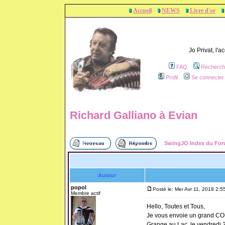
Accueil
NEWS
Livre d'or
Jo Privat, l'
FAQ
Recherch
Profil
Se connecter 
Richard Galliano à Evian
SwingJO Index du Fo
Auteur
popol
Posté le: Mer Avr 11, 2018 2:5
Membre actif
Hello, Toutes et Tous,
Je vous envoie un grand COU
Grange au Lac, le vendredi 20