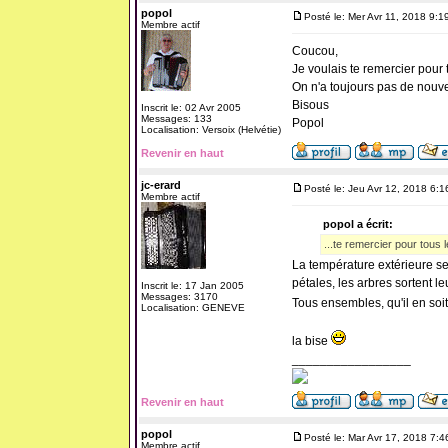
popol
Posté le: Mer Avr 11, 2018 9:1
Membre actif
Coucou,
Je voulais te remercier pour
On n'a toujours pas de nouve
Bisous
Inscrit le: 02 Avr 2005
Messages: 133
Popol
Localisation: Versoix (Helvétie)
Revenir en haut
jc-erard
Posté le: Jeu Avr 12, 2018 6:
Membre actif
popol a écrit:
...te remercier pour tous 
La température extérieure se
pétales, les arbres sortent l
Inscrit le: 17 Jan 2005
Messages: 3170
Tous ensembles, qu'il en so
Localisation: GENEVE
la bise
_________________
Revenir en haut
popol
Posté le: Mar Avr 17, 2018 7:
Membre actif