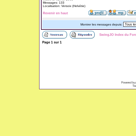
Messages: 133
Localisation: Versoix (Helvétie)
Revenir en haut
Montrer les messages depuis:
SwingJO Index du Fo
Page
1
sur
1
Powered by
Tra