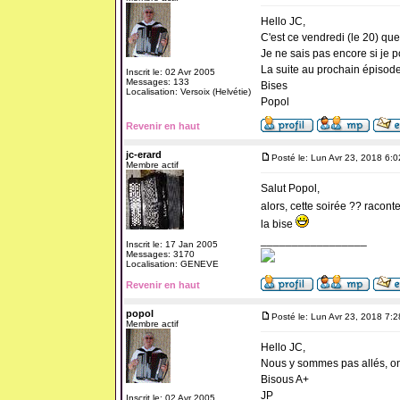
Hello JC,
C'est ce vendredi (le 20) que 
Je ne sais pas encore si je po
La suite au prochain épisode
Inscrit le: 02 Avr 2005
Messages: 133
Bises
Localisation: Versoix (Helvétie)
Popol
Revenir en haut
jc-erard
Posté le: Lun Avr 23, 2018 6:
Membre actif
Salut Popol,
alors, cette soirée ?? raconte.
la bise
_________________
Inscrit le: 17 Jan 2005
Messages: 3170
Localisation: GENEVE
Revenir en haut
popol
Posté le: Lun Avr 23, 2018 7:
Membre actif
Hello JC,
Nous y sommes pas allés, on 
Bisous A+
JP
Inscrit le: 02 Avr 2005