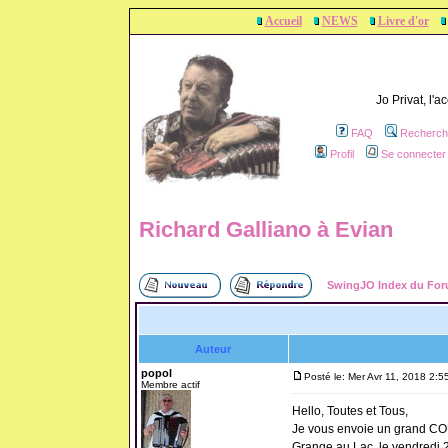
Accueil
NEWS
Livre d'or
Jo Privat, l'
FAQ
Recherch
Profil
Se connecter 
Richard Galliano à Evian
SwingJO Index du Fo
Auteur
popol
Posté le: Mer Avr 11, 2018 2:5
Membre actif
Hello, Toutes et Tous,
Je vous envoie un grand COU
Grange au Lac, le vendredi 20