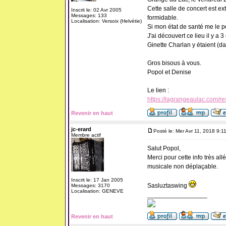
Cette salle de concert est e
Inscrit le: 02 Avr 2005
Messages: 133
formidable.
Localisation: Versoix (Helvétie)
Si mon état de santé me le pe
J'ai découvert ce lieu il y a 
Ginette Charlan y étaient (dan
Gros bisous à vous.
Popol et Denise
Le lien :
https://lagrangeaulac.com/r
Revenir en haut
jc-erard
Posté le: Mer Avr 11, 2018 9:1
Membre actif
Salut Popol,
Merci pour cette info très all
musicale non déplaçable.
Inscrit le: 17 Jan 2005
Sasluztaswing
Messages: 3170
Localisation: GENEVE
_________________
Revenir en haut