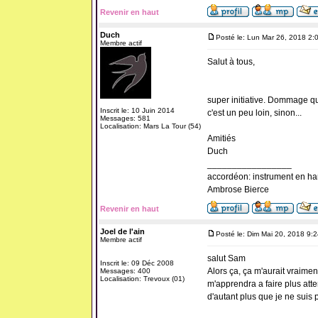
Revenir en haut
Duch
Posté le: Lun Mar 26, 2018 2:
Membre actif
Salut à tous,
super initiative. Dommage q
Inscrit le: 10 Juin 2014
c'est un peu loin, sinon...
Messages: 581
Localisation: Mars La Tour (54)
Amitiés
Duch
_________________
accordéon: instrument en ha
Ambrose Bierce
Revenir en haut
Joel de l'ain
Posté le: Dim Mai 20, 2018 9:
Membre actif
salut Sam
Inscrit le: 09 Déc 2008
Alors ça, ça m'aurait vraiment 
Messages: 400
Localisation: Trevoux (01)
m'apprendra a faire plus atten
d'autant plus que je ne suis p