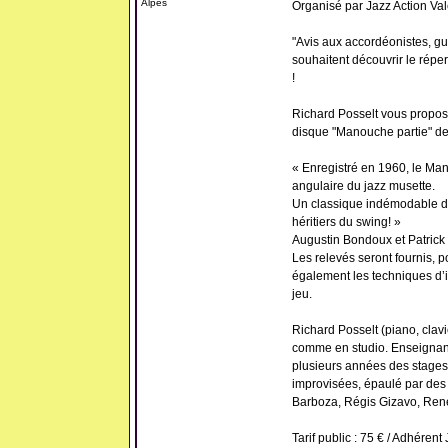
Alpes
Organisé par Jazz Action Val
"Avis aux accordéonistes, guit
souhaitent découvrir le réper
!
Richard Posselt vous propose
disque "Manouche partie" de 
« Enregistré en 1960, le Mano
angulaire du jazz musette.
Un classique indémodable do
héritiers du swing! »
Augustin Bondoux et Patric
Les relevés seront fournis, p
également les techniques d’
jeu.
Richard Posselt (piano, clav
comme en studio. Enseignant
plusieurs années des stages
improvisées, épaulé par des
Barboza, Régis Gizavo, René 
Tarif public : 75 € / Adhérent