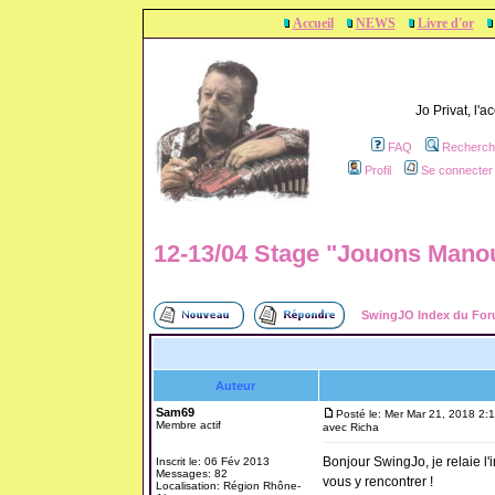
Accueil
NEWS
Livre d'or
Jo Privat, l'
FAQ
Recherch
Profil
Se connecter 
12-13/04 Stage "Jouons Manou
SwingJO Index du Fo
Auteur
Sam69
Posté le: Mer Mar 21, 2018 2:
Membre actif
avec Richa
Bonjour SwingJo, je relaie l'i
Inscrit le: 06 Fév 2013
Messages: 82
vous y rencontrer !
Localisation: Région Rhône-