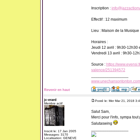
Inscription :
info@jazzaction
Effectif : 12 maximum
Lieu : Maison de la Musique 
Horaires :
Jeudi 12 avril : 9h30-12h30 
Vendredi 13 avril : 9h30-12h
Source :
https://www.evensi.f
valence/251394572
_________________
www.unechansontonton.co
Revenir en haut
jc-erard
Posté le: Mer Mar 21, 2018 3:
Membre actif
Salut Sam,
Merci pour l'info, sympa tout 
Salutaswing
_________________
Inscrit le: 17 Jan 2005
Messages: 3170
Localisation: GENEVE