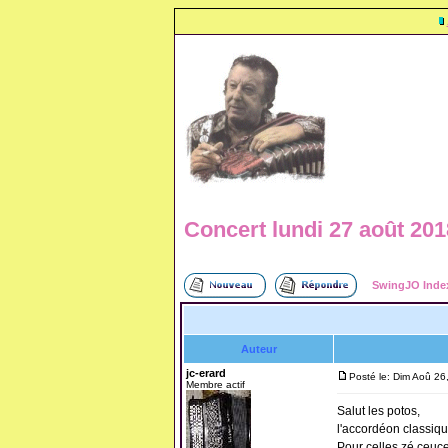
Concert lundi 27 août 
SwingJO Inde
Auteur
jc-erard
Posté le: Dim Aoû 2
Membre actif
Salut les potos,
l'accordéon classi
Pour celles zé ceuces