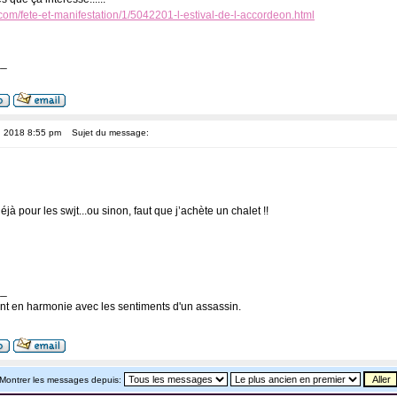
com/fete-et-manifestation/1/5042201-l-estival-de-l-accordeon.html
__
, 2018 8:55 pm
Sujet du message:
déjà pour les swjt...ou sinon, faut que j’achète un chalet !!
__
nt en harmonie avec les sentiments d'un assassin.
Montrer les messages depuis: