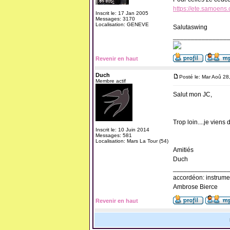
https://ete.samoens.
Inscrit le: 17 Jan 2005
Messages: 3170
Localisation: GENEVE
Salutaswing
_______________
Revenir en haut
Duch
Posté le: Mar Aoû 28
Membre actif
Salut mon JC,
Trop loin....je viens 
Inscrit le: 10 Juin 2014
Messages: 581
Localisation: Mars La Tour (54)
Amitiés
Duch
_______________
accordéon: instrume
Ambrose Bierce
Revenir en haut