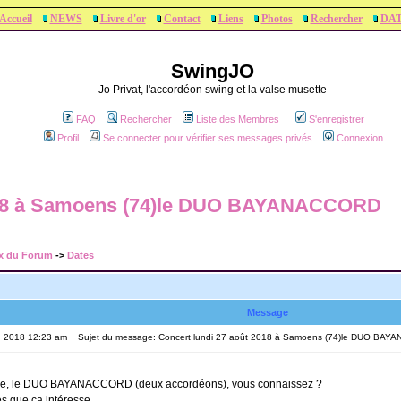
Accueil
NEWS
Livre d'or
Contact
Liens
Photos
Rechercher
DA
SwingJO
Jo Privat, l'accordéon swing et la valse musette
FAQ
Rechercher
Liste des Membres
S'enregistrer
Profil
Se connecter pour vérifier ses messages privés
Connexion
2018 à Samoens (74)le DUO BAYANACCORD
x du Forum
->
Dates
Message
6, 2018 12:23 am
Sujet du message: Concert lundi 27 août 2018 à Samoens (74)le DUO BA
que, le DUO BAYANACCORD (deux accordéons), vous connaissez ?
 que ça intéresse......