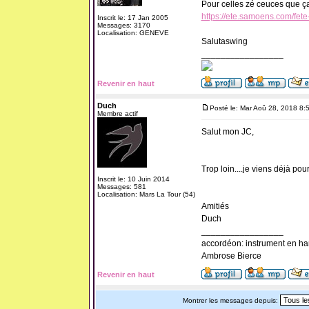
Pour celles zé ceuces que ça 
https://ete.samoens.com/fete
Inscrit le: 17 Jan 2005
Messages: 3170
Localisation: GENEVE
Salutaswing
_________________
Revenir en haut
Duch
Posté le: Mar Aoû 28, 2018 8:
Membre actif
Salut mon JC,
Trop loin....je viens déjà pour
Inscrit le: 10 Juin 2014
Messages: 581
Localisation: Mars La Tour (54)
Amitiés
Duch
_________________
accordéon: instrument en ha
Ambrose Bierce
Revenir en haut
Montrer les messages depuis: