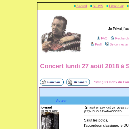
Accueil
NEWS
Livre d'or
Jo Privat, l'
FAQ
Recherch
Profil
Se connecter 
Concert lundi 27 août 2018
SwingJO Index du Fo
Auteur
jc-erard
Posté le: Dim Aoû 26, 2018 12
Membre actif
(74)le DUO BAYANACCORD
Salut les potos,
l'accordéon classique, le