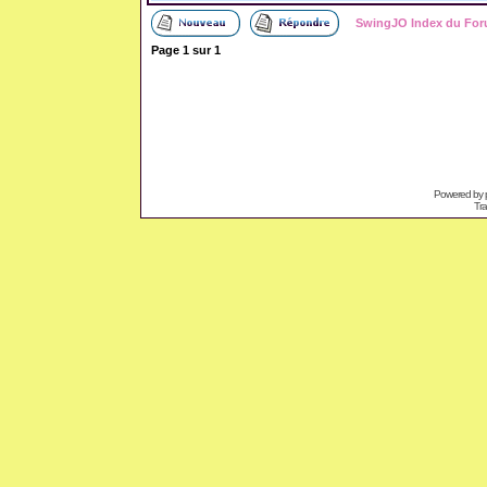
SwingJO Index du Fo
Page
1
sur
1
Powered by
Tra