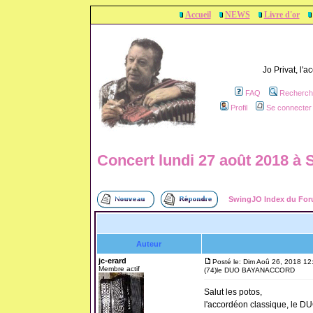
Accueil
NEWS
Livre d'or
Jo Privat, l'
FAQ
Recherch
Profil
Se connecter 
Concert lundi 27 août 2018
SwingJO Index du Fo
Auteur
jc-erard
Posté le: Dim Aoû 26, 2018 12
Membre actif
(74)le DUO BAYANACCORD
Salut les potos,
l'accordéon classique, le