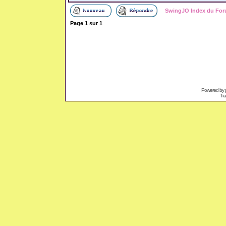
SwingJO Index du Fo
Page
1
sur
1
Powered by
Tra