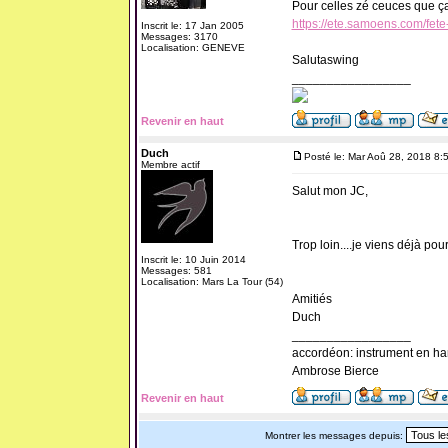
Pour celles zé ceuces que ça 
https://ete.samoens.com/fete
Inscrit le: 17 Jan 2005
Messages: 3170
Localisation: GENEVE
Salutaswing
_________________
Revenir en haut
Duch
Posté le: Mar Aoû 28, 2018 8:
Membre actif
Salut mon JC,
Trop loin....je viens déjà pour
Inscrit le: 10 Juin 2014
Messages: 581
Localisation: Mars La Tour (54)
Amitiés
Duch
_________________
accordéon: instrument en ha
Ambrose Bierce
Revenir en haut
Montrer les messages depuis: