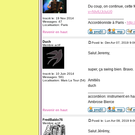
Du coup, on continue, cette fo
v=NIvIUJcluU0
_________________
Inscrit le: 19 Nov 2014
Messages: 47
Accordéoniste à Paris -
http:
Localisation: Paris
Revenir en haut
Duch
Posté le: Dim Avr 07, 2019 9:
Membre actif
Salut Jeremy,
super, ça swing bien. Bravo.
Inscrit le: 10 Juin 2014
Messages: 581
Amitiés
Localisation: Mars La Tour (54)
duch
_________________
accordéon: instrument en ha
Ambrose Bierce
Revenir en haut
FredBaldo76
Posté le: Lun Avr 08, 2019 9:
Membre actif
Salut Jérémy,