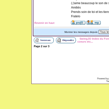
( j'aime beaucoup le son de 
Amitiés
Prends soin de toi et les tien
Fratelo
Revenir en haut
Montrer les messages depuis:
SwingJO Index du Fo
coeurs etc...
Page
2
sur
3
Powered by
Tra