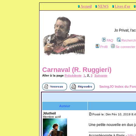
Accueil
NEWS
Livre d'or
Jo Privat, l'
FAQ
Recherch
Profil
Se connecter 
Carnaval (R. Ruggieri)
Aller à la page
Précédente
1
,
2
,
3
Suivante
SwingJO Index du Fo
Auteur
Jdutheil
Posté le: Dim Fév 10, 2019 8:
Membre actif
Une petite nouvelle en duo 
_________________
Accordéoniste à Paris -
http: