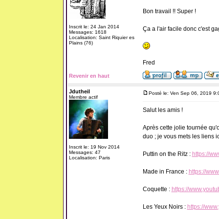
Bon travail !! Super !
Inscrit le: 24 Jan 2014
Ça a l'air facile donc c'est ga
Messages: 1618
Localisation: Saint Riquier es
Plains (76)
Fred
Revenir en haut
Jdutheil
Posté le: Ven Sep 06, 2019 9
Membre actif
Salut les amis !
Après cette jolie tournée qu'o
duo ; je vous mets les liens ici
Inscrit le: 19 Nov 2014
Messages: 47
Puttin on the Ritz :
https://w
Localisation: Paris
Made in France :
https://w
Coquette :
https://www.you
Les Yeux Noirs :
https://ww