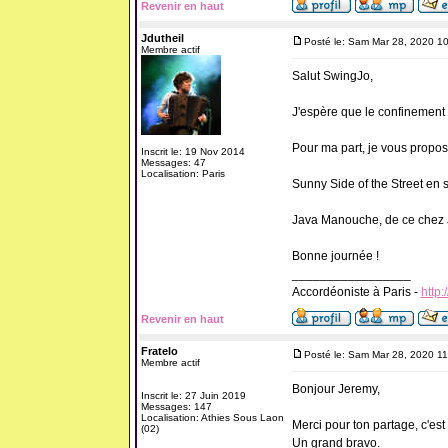
Revenir en haut
Jdutheil
Posté le: Sam Mar 28, 2020 1
Membre actif
Salut SwingJo,
J'espère que le confinement s
Pour ma part, je vous propos
Inscrit le: 19 Nov 2014
Messages: 47
Localisation: Paris
Sunny Side of the Street en s
Java Manouche, de ce chez J
Bonne journée !
_________________
Accordéoniste à Paris -
http:
Revenir en haut
Fratelo
Posté le: Sam Mar 28, 2020 1
Membre actif
Bonjour Jeremy,
Inscrit le: 27 Juin 2019
Messages: 147
Localisation: Athies Sous Laon
Merci pour ton partage, c'est 
(02)
Un grand bravo.