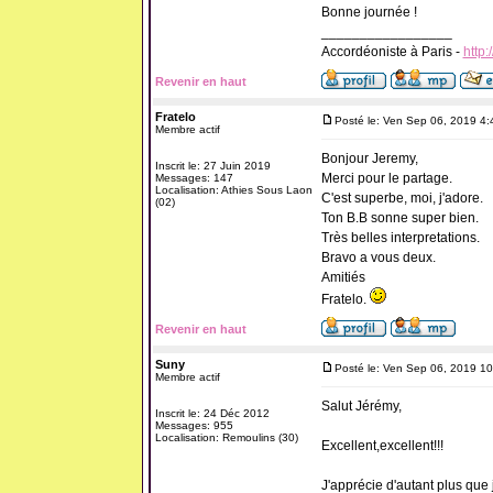
Bonne journée !
_________________
Accordéoniste à Paris -
http:
Revenir en haut
Fratelo
Posté le: Ven Sep 06, 2019 4
Membre actif
Bonjour Jeremy,
Inscrit le: 27 Juin 2019
Merci pour le partage.
Messages: 147
Localisation: Athies Sous Laon
C'est superbe, moi, j'adore.
(02)
Ton B.B sonne super bien.
Très belles interpretations.
Bravo a vous deux.
Amitiés
Fratelo.
Revenir en haut
Suny
Posté le: Ven Sep 06, 2019 1
Membre actif
Salut Jérémy,
Inscrit le: 24 Déc 2012
Messages: 955
Localisation: Remoulins (30)
Excellent,excellent!!!
J'apprécie d'autant plus que