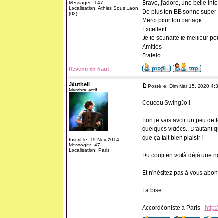
Bravo, j'adore, une belle inte
Messages: 147
Localisation: Athies Sous Laon
De plus ton BB sonne super 
(02)
Merci pour ton partage.
Excellent.
Je te souhaite le meilleur po
Amitiés
Fratelo.
Revenir en haut
Jdutheil
Posté le: Dim Mar 15, 2020 4:
Membre actif
Coucou SwingJo !
Bon je vais avoir un peu de 
quelques vidéos.. D'autant q
que ça fait bien plaisir !
Inscrit le: 19 Nov 2014
Messages: 47
Localisation: Paris
Du coup en voilà déjà une n
Et n'hésitez pas à vous abonn
La bise
_________________
Accordéoniste à Paris -
http: