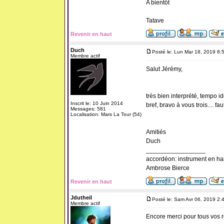
A bientôt
Tatave
Revenir en haut
Duch
Posté le: Lun Mar 18, 2019 8:
Membre actif
Salut Jérémy,
très bien interprété, tempo idé
Inscrit le: 10 Juin 2014
bref, bravo à vous trois.... fa
Messages: 581
Localisation: Mars La Tour (54)
Amitiés
Duch
_________________
accordéon: instrument en ha
Ambrose Bierce
Revenir en haut
Jdutheil
Posté le: Sam Avr 06, 2019 2:
Membre actif
Encore merci pour tous vos ret