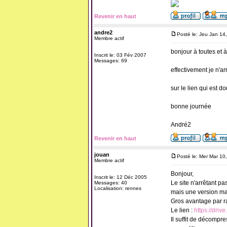
Revenir en haut
andre2
Posté le: Jeu Jan 14
Membre actif
bonjour à toutes et à
Inscrit le: 03 Fév 2007
Messages: 69
effectivement je n'ar
sur le lien qui est d
bonne journée
André2
Revenir en haut
jouan
Posté le: Mer Mar 10
Membre actif
Bonjour,
Inscrit le: 12 Déc 2005
Le site n'arrêtant pa
Messages: 40
Localisation: rennes
mais une version mac
Gros avantage par ra
Le lien :
https://dr
Il suffit de décompr