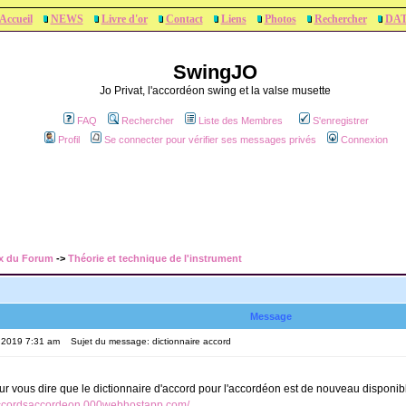
Accueil
NEWS
Livre d'or
Contact
Liens
Photos
Rechercher
DA
SwingJO
Jo Privat, l'accordéon swing et la valse musette
FAQ
Rechercher
Liste des Membres
S'enregistrer
Profil
Se connecter pour vérifier ses messages privés
Connexion
x du Forum
->
Théorie et technique de l'instrument
Message
, 2019 7:31 am
Sujet du message: dictionnaire accord
r vous dire que le dictionnaire d'accord pour l'accordéon est de nouveau disponible
eaccordsaccordeon.000webhostapp.com/