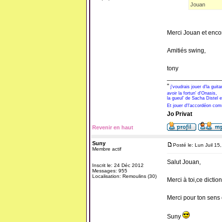
Jouan
Merci Jouan et encor
Amitiés swing,
tony
_______________
"
j'voudrais jouer d'la gui
avoir la fortun' d'Onasis,
la gueul' de Sacha Distel e
Et jouer d'l'accordéon co
Jo Privat
Revenir en haut
Suny
Posté le: Lun Juil 1
Membre actif
Salut Jouan,
Inscrit le: 24 Déc 2012
Messages: 955
Localisation: Remoulins (30)
Merci à toi,ce dictio
Merci pour ton sens 
Suny