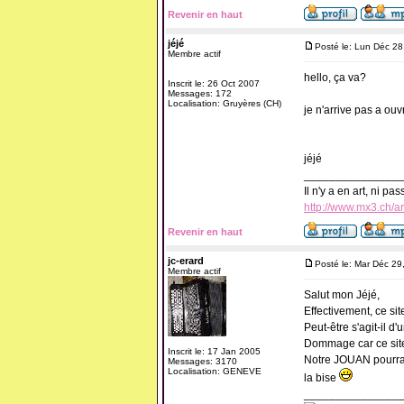
Revenir en haut
jéjé
Posté le: Lun Déc 2
Membre actif
hello, ça va?
Inscrit le: 26 Oct 2007
Messages: 172
Localisation: Gruyères (CH)
je n'arrive pas a ouv
jéjé
_______________
Il n'y a en art, ni pa
http://www.mx3.ch/ar
Revenir en haut
jc-erard
Posté le: Mar Déc 29
Membre actif
Salut mon Jéjé,
Effectivement, ce si
Peut-être s'agit-il d'
Dommage car ce site é
Inscrit le: 17 Jan 2005
Notre JOUAN pourra-t-
Messages: 3170
Localisation: GENEVE
la bise
_______________