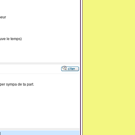
neur
ouve le temps)
uper sympa de ta part.