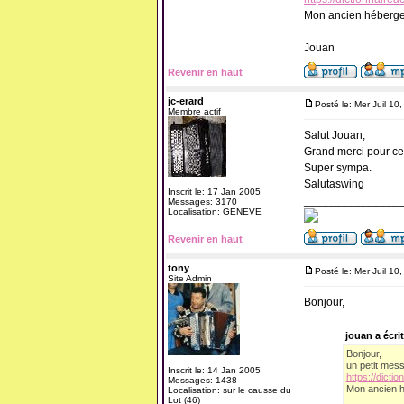
Mon ancien hébergeur 
Jouan
Revenir en haut
jc-erard
Posté le: Mer Juil 10
Membre actif
Salut Jouan,
Grand merci pour ce
Super sympa.
Salutaswing
Inscrit le: 17 Jan 2005
_______________
Messages: 3170
Localisation: GENEVE
Revenir en haut
tony
Posté le: Mer Juil 10
Site Admin
Bonjour,
jouan a écrit
Bonjour,
un petit mess
Inscrit le: 14 Jan 2005
https://dict
Messages: 1438
Mon ancien hé
Localisation: sur le causse du
Lot (46)