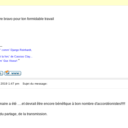
e bravo pour ton formidable travail
__
tar' comm' Django Reinhardt,
t la forc' de Cassius Clay...
"
mm' Gus Viseur!
5, 2019 1:47 pm
Sujet du message:
nnaire a été .....et devrait être encore bénéfique à bon nombre d'accordéonistes!!!!!
du partage, de la transmission.