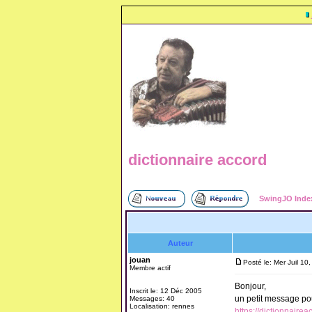
dictionnaire accord
SwingJO Inde
Auteur
jouan
Posté le: Mer Juil 10
Membre actif
Bonjour,
Inscrit le: 12 Déc 2005
un petit message pou
Messages: 40
Localisation: rennes
https://dictionnair