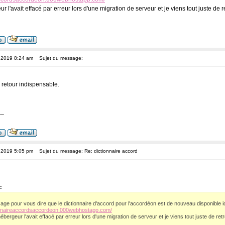
l'avait effacé par erreur lors d'une migration de serveur et je viens tout juste de 
, 2019 8:24 am
Sujet du message:
 retour indispensable.
__
, 2019 5:05 pm
Sujet du message: Re: dictionnaire accord
:
age pour vous dire que le dictionnaire d'accord pour l'accordéon est de nouveau disponible ic
ionnaireaccordsaccordeon.000webhostapp.com/
bergeur l'avait effacé par erreur lors d'une migration de serveur et je viens tout juste de re