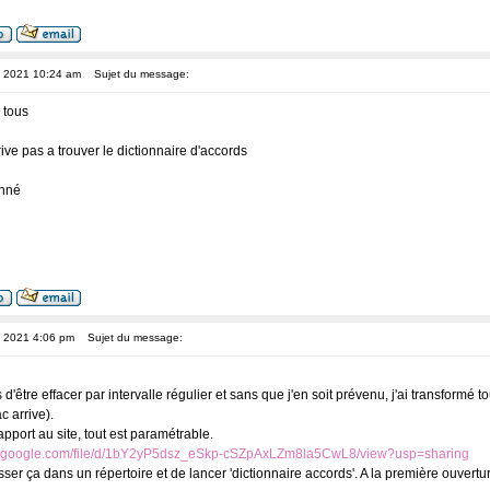
, 2021 10:24 am
Sujet du message:
 tous
rive pas a trouver le dictionnaire d'accords
onné
, 2021 4:06 pm
Sujet du message:
s d'être effacer par intervalle régulier et sans que j'en soit prévenu, j'ai transformé
 arrive).
pport au site, tout est paramétrable.
ive.google.com/file/d/1bY2yP5dsz_eSkp-cSZpAxLZm8la5CwL8/view?usp=sharing
esser ça dans un répertoire et de lancer 'dictionnaire accords'. A la première ouver