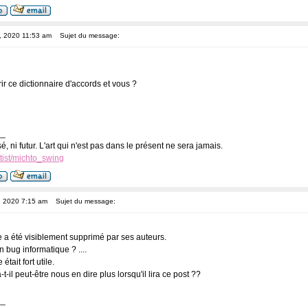
8, 2020 11:53 am
Sujet du message:
rir ce dictionnaire d'accords et vous ?
__
ssé, ni futur. L'art qui n'est pas dans le présent ne sera jamais.
tist/michto_swing
, 2020 7:15 am
Sujet du message:
te a été visiblement supprimé par ses auteurs.
un bug informatique ? ....
tait fort utile.
il peut-être nous en dire plus lorsqu'il lira ce post ??
__