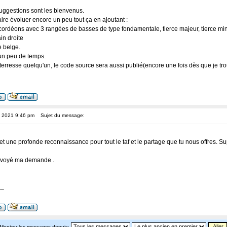
uggestions sont les bienvenus.
aire évoluer encore un peu tout ça en ajoutant :
ccordéons avec 3 rangées de basses de type fondamentale, tierce majeur, tierce mi
ain droite
e belge.
 un peu de temps.
terresse quelqu'un, le code source sera aussi publié(encore une fois dès que je tr
, 2021 9:46 pm
Sujet du message:
et une profonde reconnaissance pour tout le taf et le partage que tu nous offres. S
 envoyé ma demande .
__
Montrer les messages depuis: