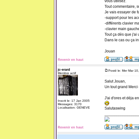
vous utilisez.
Tout commentaire, s
Je vais essayer de f
-support pour les a
-différents clavier m
-clavier main gauch
Tout ça dès que j'ai
Dans le cas ou ça in
Jouan
Revenir en haut
jc-erard
Posté le: Mer Mar 10
Membre actif
Salut Jouan,
Un tout grand Merci 
J'ai d'ores et déja
Inscrit le: 17 Jan 2005
Messages: 3170
Localisation: GENEVE
Salutaswing
_______________
Revenir en haut