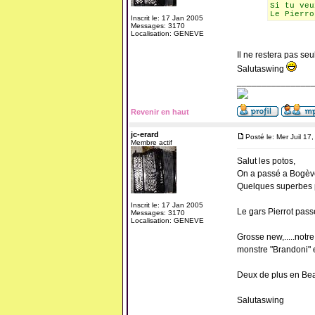
Si tu veu
Le Pierro
Inscrit le: 17 Jan 2005
Messages: 3170
Localisation: GENEVE
Il ne restera pas seul
Salutaswing
_______________
Revenir en haut
jc-erard
Posté le: Mer Juil 17
Membre actif
Salut les potos,
On a passé a Bogève 
Quelques superbes pi
Inscrit le: 17 Jan 2005
Le gars Pierrot pass
Messages: 3170
Localisation: GENEVE
Grosse new,.....notre
monstre "Brandoni" e
Deux de plus en Beauj
Salutaswing
_______________