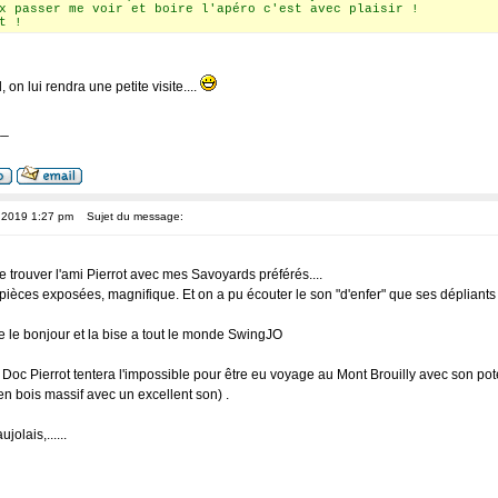
x passer me voir et boire l'apéro c'est avec plaisir !
t !
, on lui rendra une petite visite....
__
, 2019 1:27 pm
Sujet du message:
trouver l'ami Pierrot avec mes Savoyards préférés....
èces exposées, magnifique. Et on a pu écouter le son "d'enfer" que ses dépliants 
e le bonjour et la bise a tout le monde SwingJO
 Doc Pierrot tentera l'impossible pour être eu voyage au Mont Brouilly avec son pote
n bois massif avec un excellent son) .
olais,......
__