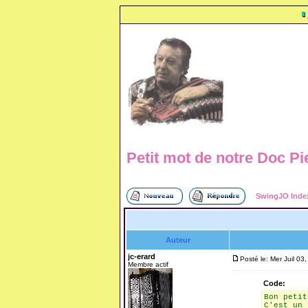
Petit mot de notre Doc Pier
SwingJO Inde
Auteur
jc-erard
Posté le: Mer Juil 03
Membre actif
Code:
Bon petit
C'est un 