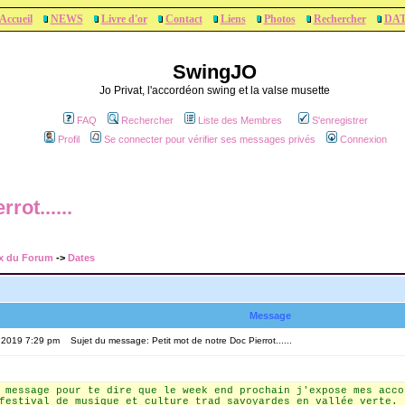
Accueil
NEWS
Livre d'or
Contact
Liens
Photos
Rechercher
DA
SwingJO
Jo Privat, l'accordéon swing et la valse musette
FAQ
Rechercher
Liste des Membres
S'enregistrer
Profil
Se connecter pour vérifier ses messages privés
Connexion
rot......
x du Forum
->
Dates
Message
, 2019 7:29 pm
Sujet du message: Petit mot de notre Doc Pierrot......
 message pour te dire que le week end prochain j'expose mes acco
festival de musique et culture trad savoyardes en vallée verte.