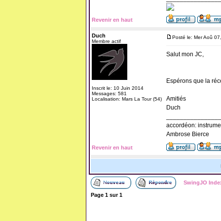
Revenir en haut
Duch
Posté le: Mer Aoû 07
Membre actif
Salut mon JC,
Espérons que la réco
Inscrit le: 10 Juin 2014
Messages: 581
Amitiés
Localisation: Mars La Tour (54)
Duch
_______________
accordéon: instrume
Ambrose Bierce
Revenir en haut
SwingJO Inde
Page
1
sur
1