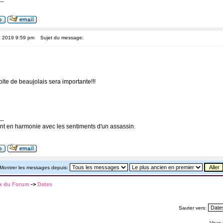
, 2019 9:59 pm
Sujet du message:
lte de beaujolais sera importante!!!
__
nt en harmonie avec les sentiments d'un assassin.
Montrer les messages depuis:
x du Forum
->
Dates
Sauter vers:
Vous