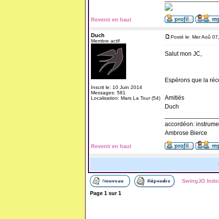
Revenir en haut
Duch
Posté le: Mer Aoû 07
Membre actif
Salut mon JC,
Espérons que la réco
Inscrit le: 10 Juin 2014
Messages: 581
Amitiés
Localisation: Mars La Tour (54)
Duch
_______________
accordéon: instrume
Ambrose Bierce
Revenir en haut
SwingJO Inde
Page
1
sur
1