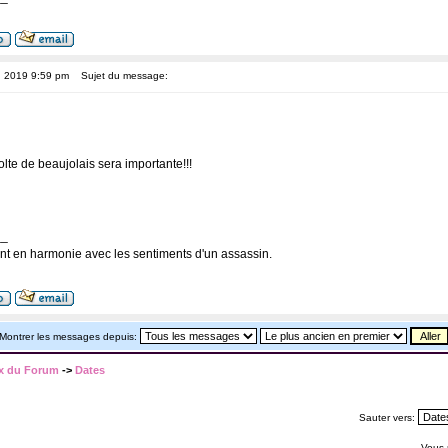
, 2019 9:59 pm
Sujet du message:
lte de beaujolais sera importante!!!
__
nt en harmonie avec les sentiments d'un assassin.
Montrer les messages depuis:
x du Forum
->
Dates
Sauter vers:
Vous