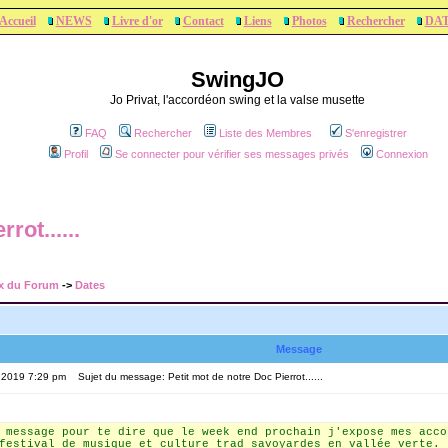
Accueil
NEWS
Livre d'or
Contact
Liens
Photos
Rechercher
DA
SwingJO
Jo Privat, l'accordéon swing et la valse musette
FAQ
Rechercher
Liste des Membres
S'enregistrer
Profil
Se connecter pour vérifier ses messages privés
Connexion
rot......
x du Forum
->
Dates
Message
, 2019 7:29 pm
Sujet du message: Petit mot de notre Doc Pierrot......
 message pour te dire que le week end prochain j'expose mes acco
festival de musique et culture trad savoyardes en vallée verte.