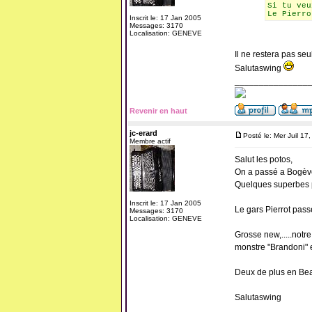
Si tu veu
Le Pierro
Inscrit le: 17 Jan 2005
Messages: 3170
Localisation: GENEVE
Il ne restera pas seul
Salutaswing
_______________
Revenir en haut
jc-erard
Posté le: Mer Juil 17
Membre actif
Salut les potos,
On a passé a Bogève 
Quelques superbes pi
Inscrit le: 17 Jan 2005
Le gars Pierrot pass
Messages: 3170
Localisation: GENEVE
Grosse new,.....notre
monstre "Brandoni" e
Deux de plus en Beauj
Salutaswing
_______________