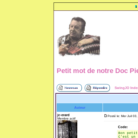
Petit mot de notre Doc Pier
SwingJO Inde
Auteur
jc-erard
Posté le: Mer Juil 03
Membre actif
Code:
Bon petit
C'est un 