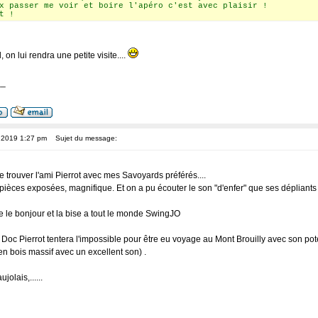
x passer me voir et boire l'apéro c'est avec plaisir !
t !
, on lui rendra une petite visite....
__
, 2019 1:27 pm
Sujet du message:
trouver l'ami Pierrot avec mes Savoyards préférés....
èces exposées, magnifique. Et on a pu écouter le son "d'enfer" que ses dépliants 
e le bonjour et la bise a tout le monde SwingJO
 Doc Pierrot tentera l'impossible pour être eu voyage au Mont Brouilly avec son pote
n bois massif avec un excellent son) .
olais,......
__