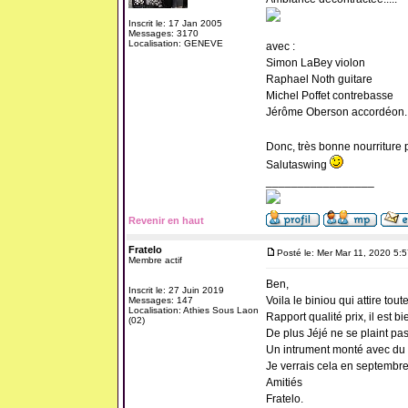
Inscrit le: 17 Jan 2005
Messages: 3170
Localisation: GENEVE
avec :
Simon LaBey violon
Raphael Noth guitare
Michel Poffet contrebasse
Jérôme Oberson accordéon.
Donc, très bonne nourriture 
Salutaswing
_________________
Revenir en haut
Fratelo
Posté le: Mer Mar 11, 2020 5:
Membre actif
Ben,
Inscrit le: 27 Juin 2019
Voila le biniou qui attire tou
Messages: 147
Localisation: Athies Sous Laon
Rapport qualité prix, il est bi
(02)
De plus Jéjé ne se plaint pas 
Un intrument monté avec du m
Je verrais cela en septembre
Amitiés
Fratelo.