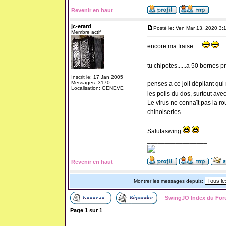
Revenir en haut
jc-erard
Posté le: Ven Mar 13, 2020 3:
Membre actif
encore ma fraise.....
tu chipotes......a 50 bornes p
Inscrit le: 17 Jan 2005
Messages: 3170
penses a ce joli dépliant qui r
Localisation: GENEVE
les poils du dos, surtout avec 
Le virus ne connaît pas la ro
chinoiseries..
Salutaswing
_________________
Revenir en haut
Montrer les messages depuis:
SwingJO Index du Fo
Page
1
sur
1