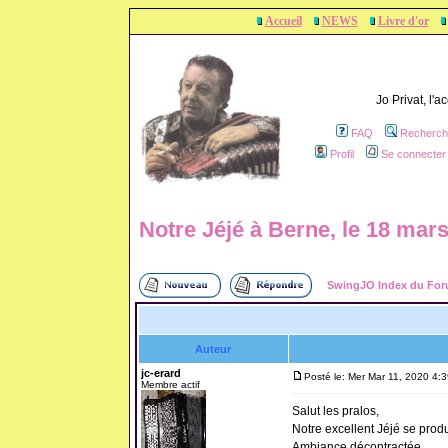
Accueil
NEWS
Livre d'or
Jo Privat, l'
FAQ
Recherch
Profil
Se connecter 
Notre Jéjé à Berne, le 18 mar
SwingJO Index du Fo
Auteur
jc-erard
Posté le: Mer Mar 11, 2020 4:
Membre actif
Salut les pralos,
Notre excellent Jéjé se prod
Ambiance décontractée.....