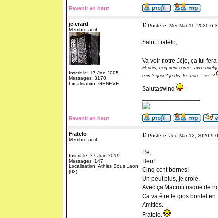
Revenir en haut
jc-erard
Posté le: Mer Mar 11, 2020 6:
Membre actif
Salut Fratelo,
Va voir notre Jéjé, ça lui fer
Et puis, cinq cent bornes avec quelques
Inscrit le: 17 Jan 2005
hein ? quoi ? je dis des con.....ies ?
Messages: 3170
Localisation: GENEVE
Salutaswing
_________________
Revenir en haut
Fratelo
Posté le: Jeu Mar 12, 2020 9:
Membre actif
Re,
Inscrit le: 27 Juin 2019
Heu!
Messages: 147
Localisation: Athies Sous Laon
Cinq cent bornes!
(02)
Un peut plus, je croie.
Avec ça Macron risque de nou
Ca va être le gros bordel en
Amitiés.
Fratelo.