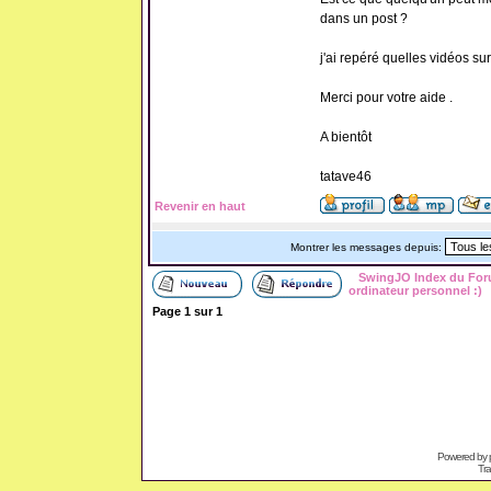
dans un post ?
j'ai repéré quelles vidéos su
Merci pour votre aide .
A bientôt
tatave46
Revenir en haut
Montrer les messages depuis:
SwingJO Index du Fo
ordinateur personnel :)
Page
1
sur
1
Powered by
Tra