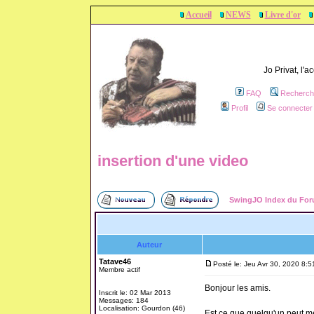
Accueil
NEWS
Livre d'or
Jo Privat, l'
FAQ
Recherch
Profil
Se connecter 
insertion d'une video
SwingJO Index du Fo
Auteur
Tatave46
Posté le: Jeu Avr 30, 2020 8:
Membre actif
Bonjour les amis.
Inscrit le: 02 Mar 2013
Messages: 184
Localisation: Gourdon (46)
Est ce que quelqu'un peut me