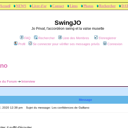
Accueil
NEWS
Livre d'or
Contact
Liens
Photos
Rechercher
DA
SwingJO
Jo Privat, l'accordéon swing et la valse musette
FAQ
Rechercher
Liste des Membres
S'enregistrer
Profil
Se connecter pour vérifier ses messages privés
Connexion
ano
x du Forum
->
Interview
Message
2, 2020 12:38 pm
Sujet du message: Les confidences de Galliano
er, il suffit d'écouter.