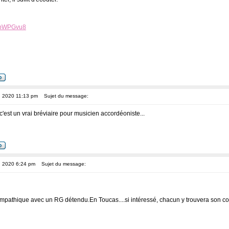
-ObWPGvu8
, 2020 11:13 pm
Sujet du message:
c'est un vrai bréviaire pour musicien accordéoniste...
, 2020 6:24 pm
Sujet du message:
sympathique avec un RG détendu.En Toucas....si intéressé, chacun y trouvera son c