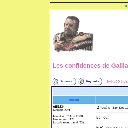
Les confidences de Galli
SwingJO Inde
Auteur
olli1234
Posté le: Sam Déc 1
Membre actif
Inscrit le: 02 Aoû 2008
Bonjour,
Messages: 1151
Localisation: Laval (53)
je n'ai rien à comment