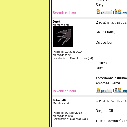
Suny
Revenir en haut
Duch
Posté le: Jeu Déc 17
Membre actif
Salut a tous,
Du très bon !
Inscrit le: 10 Juin 2014
Messages: 581
Localisation: Mars La Tour (54)
amitiés
Duch
_______________
accordéon: instrume
Ambrose Bierce
Revenir en haut
Tatave46
Posté le: Ven Déc 1
Membre actif
Bonjour Olli.
Inscrit le: 02 Mar 2013
Messages: 184
Localisation: Gourdon (46)
Tu m'as devancé aus