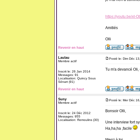
https://youtu.be/xt
Amitiés
Olli
Revenir en haut
Laulau
Posté le: Dim Déc 13
Membre actif
Tu m'a devancé Oli, 
Inscrit le: 26 Jan 2014
Messages: 91
Localisation: Quincy Sous
Sénart (91)
Revenir en haut
Suny
Posté le: Mer Déc 16
Membre actif
Bonsoir Olli,
Inscrit le: 24 Déc 2012
Messages: 955
Localisation: Remoulins (30)
Une interview fort 
Ha,ha,ha ,facile
Merci à toi,