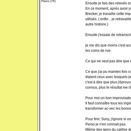
Plains (76)
Ensuite je fais des relevés s
En ce moment, après avoir pe
Brecker, je travaille cette i
utilisés. ( enfin... je retrava
autre histoire.)
Ensuite j'essaie de retranscr
je me dis que moins c'est ac
les coins de rue.
Ce qui ne veut pas dire que q
Ce que j'ai pu maintes fois co
étaient ceux avec lesquels je
c'est à dire que plus j'éprouv
connus, plus le résultat me d
Pour moi un bon improvisate
Il faut connaître tous les ing
transformer ac-vec les bonne
Pour finir, Suny, j'ignore si 
Perso je n'en connait pas.
Même des gens du calibre de 