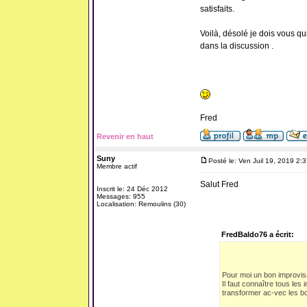
satisfaits.
Voilà, désolé je dois vous qui
dans la discussion .
Fred
Revenir en haut
Suny
Posté le: Ven Juil 19, 2019 2:
Membre actif
Salut Fred
Inscrit le: 24 Déc 2012
Messages: 955
Localisation: Remoulins (30)
FredBaldo76 a écrit:
Pour moi un bon improvis
Il faut connaître tous les
transformer ac-vec les bo