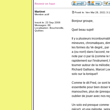
Revenir en haut
Martinet
Posté le: Ven Mai 28, 2021 3:
Membre actif
Bonjour groupe,
Inscrit le: 23 Sep 2006
Messages: 66
Localisation: Boucherville,
Quel beau sujet!
Québec
Il y a plusieurs incontourna
mineures, chromatiques, dim
les formes du Ve degré;, par 
a (ou non!) dans l'accord; n
note par ci par là (comme le 
rapidement sur l'instrument; 
tourner autour de la mélodie;
Richard Galliano, Marcel Loef
solo sur la tonique!!
Comme le dit Fred, ce sont le
essentielle pour bien doser l
manouches, plus de (presque
oublier de jouer avec nos reg
Un solo est presque comme un
pièce!), et une mélodie, selo