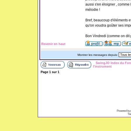
aussi s'en éloigner , comme l
mélodie !
Bref, beaucoup d'éléments et
qu'on voudra goûter ses imp
Bon Vindredi (comme on dit pa
Revenir en haut
Montrer les messages depuis:
SwingJO Index du Fo
l'instrument
Page
1
sur
1
Powered by
Tra