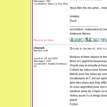
Messages: 581
Localisation: Mars La Tour (54)
Vous êtes fou les amis....mais 
Amitiés
Duch
_________________
accordéon: instrument en ha
Ambrose Bierce
Revenir en haut
chausyb
Posté le: Dim Mai 02, 2021 5:
Membre actif
Bonjour et bien depuis le tem
Inscrit le: 28 Juil 2005
ténor et j apprend beaucoup 
Messages: 229
Localisation: begles bordeaux
chante pas et ensuite je trav
33
Collant au mieux pour trouve
liberté pour les solos qui so
vocabulaire et C est sur aprè
faire des plans pas trop diffi
ils vous apportent pour moi s
meilleur amis de l impro la r
Voilou aussi il y a arrigo tom
piano
À plus