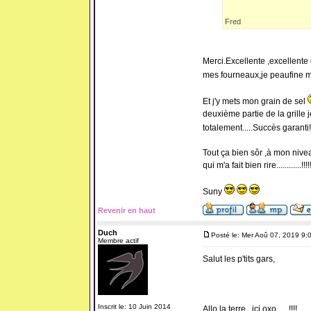
Fred
Merci.Excellente ,excellente
mes fourneaux,je peaufine mes
Et j'y mets mon grain de sel
deuxième partie de la grille 
totalement.....Succès garanti!
Tout ça bien sôr ,à mon nivea
qui m'a fait bien rire............!!!!!
Suny
Revenir en haut
Duch
Posté le: Mer Aoû 07, 2019 9:
Membre actif
Salut les p'tits gars,
Inscrit le: 10 Juin 2014
Allo la terre...ici oxo......!!!!