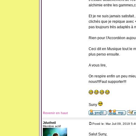
alchimie entre les gammes,ce
Et je ne suis jamais satisfait..
clichés que je repique avec +
pas toujours très adaptés à n
Rien pour l'Accordéon aujou
Ceci dit en Musique tout le 
plus perso ensuite.
A vous lire,
On respire enfin un peu mieu
nous!!!Faut supporter!!!
Suny
Revenir en haut
Jdutheil
Posté le: Mar Juil 09, 2019 5:
Membre actif
Salut Suny,