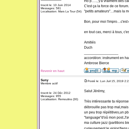
Ho p......, y'a vraiment des ca
Inscrit le: 10 Juin 2014
C'est ça la force de ce foru
Messages: 581
"petits amateurs"....mais la 
Localisation: Mars La Tour (54)
Bon, pour moi l'impro....c'est 
en tout cas, merci à tous, c'es
Amitiés
Duch
_________________
accordéon: instrument en ha
Ambrose Bierce
Revenir en haut
Suny
Posté le: Lun Juil 15, 2019 2:
Membre actif
Salut Jérémy,
Inscrit le: 24 Déc 2012
Messages: 955
Localisation: Remoulins (30)
Très intéressante ta réponse.
débrouille pas trop mal,mais
un peu trop répétitives,un pb
"language"d'oû mon post.J'av
ma culture jazz (partitions b
curieusement le violon'tiens 