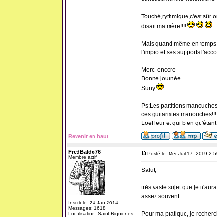
Touché,rythmique,c'est sûr on
disait ma mère!!!!
Mais quand même en temps q
l'impro et ses supports,l'acco
Merci encore
Bonne journée
Suny
Ps:Les partitions manouches s
ces guitaristes manouches!!!
Loeffleur et qui bien qu'étan
Revenir en haut
FredBaldo76
Posté le: Mer Juil 17, 2019 2:
Membre actif
Salut,
très vaste sujet que je n'au
assez souvent.
Inscrit le: 24 Jan 2014
Messages: 1618
Pour ma pratique, je recherc
Localisation: Saint Riquier es