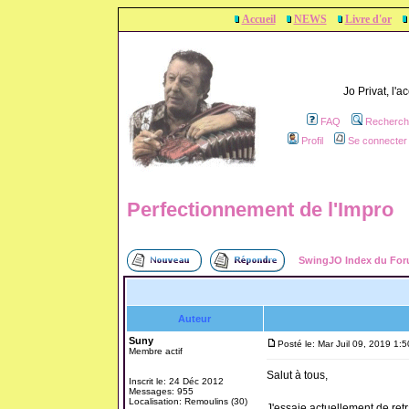
Accueil
NEWS
Livre d'or
Jo Privat, l'
FAQ
Recherch
Profil
Se connecter 
Perfectionnement de l'Impro
SwingJO Index du Fo
Auteur
Suny
Posté le: Mar Juil 09, 2019 1:
Membre actif
Salut à tous,
Inscrit le: 24 Déc 2012
Messages: 955
Localisation: Remoulins (30)
J'essaie actuellement de retr