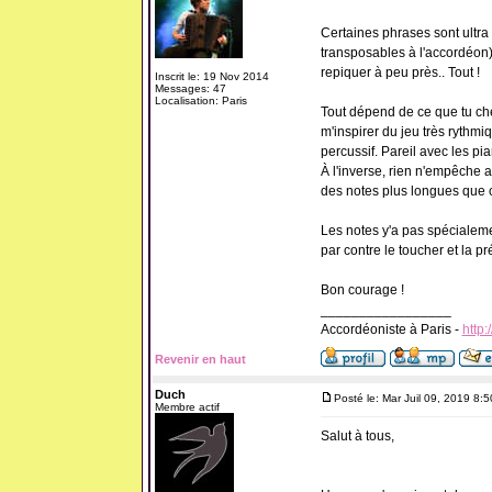
Certaines phrases sont ultra 
transposables à l'accordéon)
repiquer à peu près.. Tout !
Inscrit le: 19 Nov 2014
Messages: 47
Localisation: Paris
Tout dépend de ce que tu che
m'inspirer du jeu très rythmi
percussif. Pareil avec les pi
À l'inverse, rien n'empêche a
des notes plus longues que c
Les notes y'a pas spécialeme
par contre le toucher et la 
Bon courage !
_________________
Accordéoniste à Paris -
http:
Revenir en haut
Duch
Posté le: Mar Juil 09, 2019 8:
Membre actif
Salut à tous,