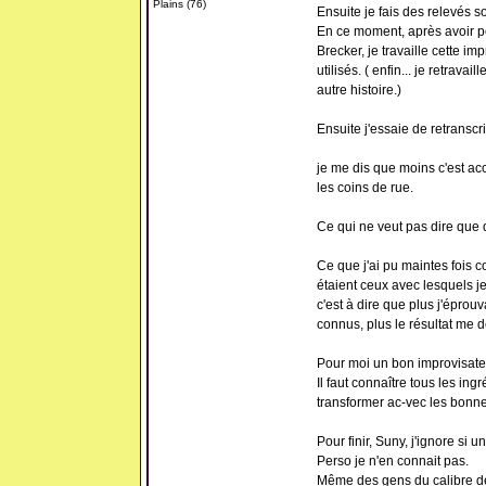
Plains (76)
Ensuite je fais des relevés s
En ce moment, après avoir pe
Brecker, je travaille cette i
utilisés. ( enfin... je retrava
autre histoire.)
Ensuite j'essaie de retranscr
je me dis que moins c'est ac
les coins de rue.
Ce qui ne veut pas dire que q
Ce que j'ai pu maintes fois co
étaient ceux avec lesquels je
c'est à dire que plus j'éprouv
connus, plus le résultat me d
Pour moi un bon improvisate
Il faut connaître tous les ing
transformer ac-vec les bonne
Pour finir, Suny, j'ignore si 
Perso je n'en connait pas.
Même des gens du calibre de 