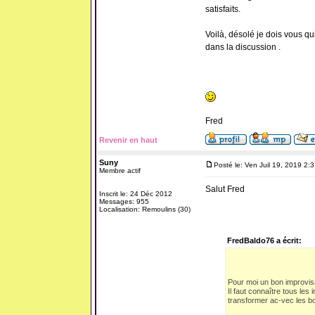
satisfaits.
Voilà, désolé je dois vous qui
dans la discussion .
Fred
Revenir en haut
Suny
Posté le: Ven Juil 19, 2019 2:
Membre actif
Salut Fred
Inscrit le: 24 Déc 2012
Messages: 955
Localisation: Remoulins (30)
FredBaldo76 a écrit:
Pour moi un bon improvis
Il faut connaître tous les
transformer ac-vec les bo