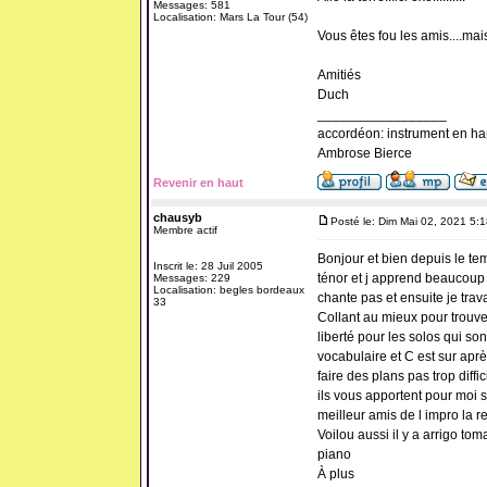
Messages: 581
Localisation: Mars La Tour (54)
Vous êtes fou les amis....mais 
Amitiés
Duch
_________________
accordéon: instrument en ha
Ambrose Bierce
Revenir en haut
chausyb
Posté le: Dim Mai 02, 2021 5:
Membre actif
Bonjour et bien depuis le tem
Inscrit le: 28 Juil 2005
ténor et j apprend beaucoup 
Messages: 229
Localisation: begles bordeaux
chante pas et ensuite je trav
33
Collant au mieux pour trouve
liberté pour les solos qui so
vocabulaire et C est sur aprè
faire des plans pas trop diffi
ils vous apportent pour moi s
meilleur amis de l impro la r
Voilou aussi il y a arrigo tom
piano
À plus