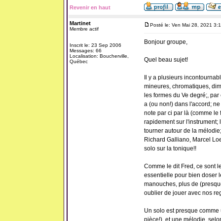
Revenir en haut
Martinet
Posté le: Ven Mai 28, 2021 3:
Membre actif
Bonjour groupe,
Inscrit le: 23 Sep 2006
Messages: 66
Localisation: Boucherville,
Quel beau sujet!
Québec
Il y a plusieurs incontourna
mineures, chromatiques, dim
les formes du Ve degré;, par 
a (ou non!) dans l'accord; n
note par ci par là (comme le 
rapidement sur l'instrument; 
tourner autour de la mélodie;
Richard Galliano, Marcel Loef
solo sur la tonique!!
Comme le dit Fred, ce sont le
essentielle pour bien doser l
manouches, plus de (presque
oublier de jouer avec nos reg
Un solo est presque comme un
pièce!), et une mélodie, selo