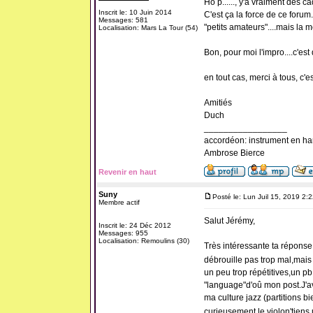
Ho p......, y'a vraiment des ca
Inscrit le: 10 Juin 2014
C'est ça la force de ce foru
Messages: 581
"petits amateurs"....mais la 
Localisation: Mars La Tour (54)
Bon, pour moi l'impro....c'est 
en tout cas, merci à tous, c'es
Amitiés
Duch
_________________
accordéon: instrument en ha
Ambrose Bierce
Revenir en haut
Suny
Posté le: Lun Juil 15, 2019 2:
Membre actif
Salut Jérémy,
Inscrit le: 24 Déc 2012
Messages: 955
Localisation: Remoulins (30)
Très intéressante ta réponse.
débrouille pas trop mal,mais
un peu trop répétitives,un pb
"language"d'oû mon post.J'av
ma culture jazz (partitions b
curieusement le violon'tiens 