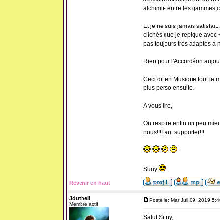
alchimie entre les gammes,ce
Et je ne suis jamais satisfait..
clichés que je repique avec +
pas toujours très adaptés à n
Rien pour l'Accordéon aujou
Ceci dit en Musique tout le 
plus perso ensuite.
A vous lire,
On respire enfin un peu mieu
nous!!!Faut supporter!!!
Suny
Revenir en haut
Jdutheil
Posté le: Mar Juil 09, 2019 5:
Membre actif
Salut Suny,