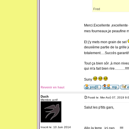
Fred
Merci.Excellente ,excellente
mes fourneaux,je peaufine mes
Et j'y mets mon grain de sel
deuxième partie de la grille 
totalement.....Succès garanti!
Tout ça bien sôr ,à mon nivea
qui m'a fait bien rire............!!!!!
Suny
Revenir en haut
Duch
Posté le: Mer Aoû 07, 2019 9:
Membre actif
Salut les p'tits gars,
Inscrit le: 10 Juin 2014
Allo la terre...ici oxo......!!!!