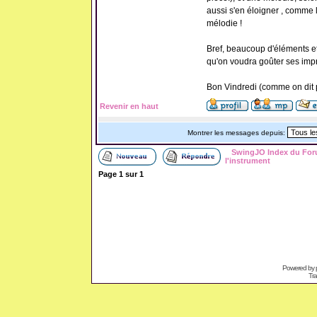
aussi s'en éloigner , comme l
mélodie !
Bref, beaucoup d'éléments et
qu'on voudra goûter ses imp
Bon Vindredi (comme on dit pa
Revenir en haut
Montrer les messages depuis:
SwingJO Index du Fo
l'instrument
Page
1
sur
1
Powered by
Tra