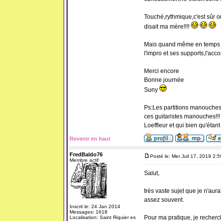
Touché,rythmique,c'est sûr on
disait ma mère!!!!
Mais quand même en temps q
l'impro et ses supports,l'acco
Merci encore
Bonne journée
Suny
Ps:Les partitions manouches s
ces guitaristes manouches!!!
Loeffleur et qui bien qu'étan
Revenir en haut
FredBaldo76
Posté le: Mer Juil 17, 2019 2:
Membre actif
Salut,
très vaste sujet que je n'au
assez souvent.
Inscrit le: 24 Jan 2014
Messages: 1618
Pour ma pratique, je recherc
Localisation: Saint Riquier es