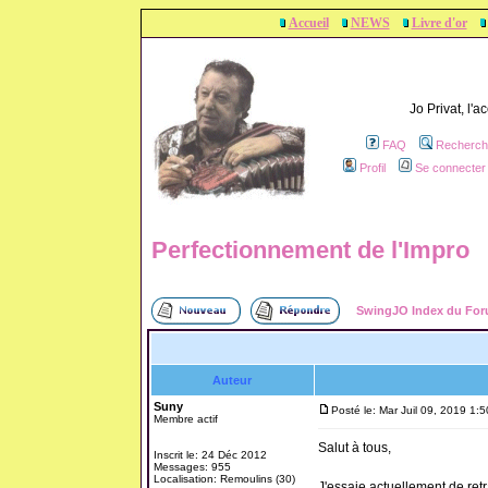
Accueil
NEWS
Livre d'or
Jo Privat, l'
FAQ
Recherch
Profil
Se connecter 
Perfectionnement de l'Impro
SwingJO Index du Fo
Auteur
Suny
Posté le: Mar Juil 09, 2019 1:
Membre actif
Salut à tous,
Inscrit le: 24 Déc 2012
Messages: 955
Localisation: Remoulins (30)
J'essaie actuellement de retr