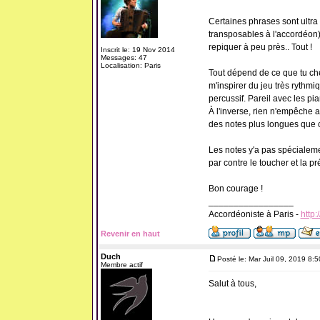
Certaines phrases sont ultra 
transposables à l'accordéon)
repiquer à peu près.. Tout !
Inscrit le: 19 Nov 2014
Messages: 47
Localisation: Paris
Tout dépend de ce que tu che
m'inspirer du jeu très rythmi
percussif. Pareil avec les pi
À l'inverse, rien n'empêche a
des notes plus longues que c
Les notes y'a pas spécialeme
par contre le toucher et la 
Bon courage !
_________________
Accordéoniste à Paris -
http:
Revenir en haut
Duch
Posté le: Mar Juil 09, 2019 8:
Membre actif
Salut à tous,