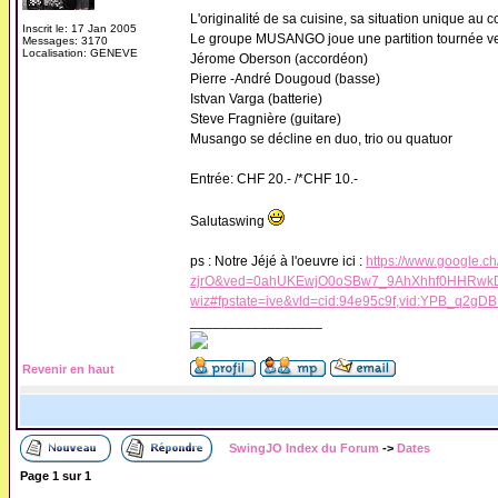
L'originalité de sa cuisine, sa situation unique au 
Inscrit le: 17 Jan 2005
Le groupe MUSANGO joue une partition tournée vers 
Messages: 3170
Localisation: GENEVE
Jérome Oberson (accordéon)
Pierre -André Dougoud (basse)
Istvan Varga (batterie)
Steve Fragnière (guitare)
Musango se décline en duo, trio ou quatuor
Entrée: CHF 20.- /*CHF 10.-
Salutaswing
ps : Notre Jéjé à l'oeuvre ici :
https://www.googl
zjrO&ved=0ahUKEwjO0oSBw7_9AhXhhf0HHR
wiz#fpstate=ive&vld=cid:94e95c9f,vid:YPB_q2gD
_________________
Revenir en haut
SwingJO Index du Forum
->
Dates
Page
1
sur
1