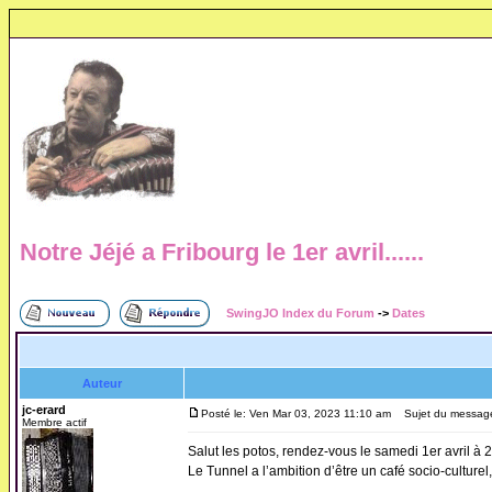
Notre Jéjé a Fribourg le 1er avril......
SwingJO Index du Forum
->
Dates
Auteur
jc-erard
Posté le: Ven Mar 03, 2023 11:10 am
Sujet du message: N
Membre actif
Salut les potos, rendez-vous le samedi 1er avril à 
Le Tunnel a l’ambition d’être un café socio-culturel,