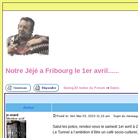
Notre Jéjé a Fribourg le 1er avril......
SwingJO Index du Forum
->
Dates
Auteur
jc-erard
Posté le: Ven Mar 03, 2023 11:10 am
Sujet du message: N
Membre actif
Salut les potos, rendez-vous le samedi 1er avril à 
Le Tunnel a l’ambition d’être un café socio-culturel,