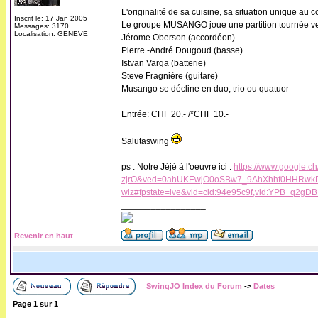
L'originalité de sa cuisine, sa situation unique au 
Inscrit le: 17 Jan 2005
Le groupe MUSANGO joue une partition tournée vers 
Messages: 3170
Localisation: GENEVE
Jérome Oberson (accordéon)
Pierre -André Dougoud (basse)
Istvan Varga (batterie)
Steve Fragnière (guitare)
Musango se décline en duo, trio ou quatuor
Entrée: CHF 20.- /*CHF 10.-
Salutaswing
ps : Notre Jéjé à l'oeuvre ici :
https://www.googl
zjrO&ved=0ahUKEwjO0oSBw7_9AhXhhf0HHR
wiz#fpstate=ive&vld=cid:94e95c9f,vid:YPB_q2gD
_________________
Revenir en haut
SwingJO Index du Forum
->
Dates
Page
1
sur
1