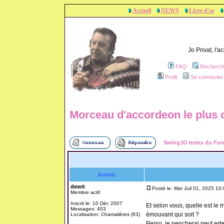
Accueil
NEWS
Livre d'or
Jo Privat, l'
FAQ
Recherch
Profil
Se connecter 
Morceau d'accordeon le plus c
SwingJO Index du Fo
Auteur
dewit
Posté le: Mar Juil 01, 2025 10
Membre actif
Inscrit le: 10 Déc 2007
Et selon vous, quelle est le 
Messages: 403
émouvant qui soit ?
Localisation: Chamalières (63)
Perso, je pencherai peut erte