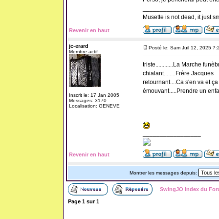
_________________
Musette is not dead, it just sm
Revenir en haut
jc-erard
Posté le: Sam Juil 12, 2025 7
Membre actif
triste............La Marche funèb
chialant........Frère Jacques
retournant....Ca s'en va et ça
émouvant.....Prendre un enfa
Inscrit le: 17 Jan 2005
Messages: 3170
Localisation: GENEVE
_________________
Revenir en haut
Montrer les messages depuis:
SwingJO Index du Fo
Page
1
sur
1