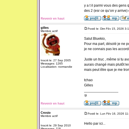
y a t il parmi vous des gens 
des 2 (esr ce qu’on y arrive)
Revenir en haut
gilles
Posté le: Dim Fév 15, 2026 3:
Membre actif
Salut Bluekio,
Pour ma part, désolé je ne pou
je ne connais pas les accor
Juste un truc , même si tu a
Inscrit le: 27 Sep 2005
Messages: 1265
aurais changé mais plutôt les
Localisation: normandie
mais peut être que je me tro
tchao
Gilles
_________________
🤘
Revenir en haut
Crosio
Posté le: Lun Fév 16, 2026 11
Membre actif
Hello par ici...
Inscrit le: 29 Sep 2010
Messages: 118