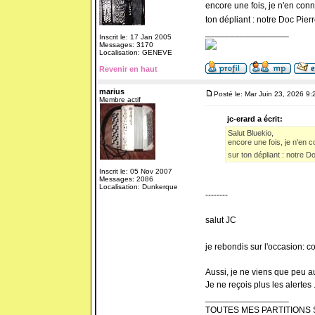
encore une fois, je n'en conn
ton dépliant : notre Doc Pie
_________________
Inscrit le: 17 Jan 2005
Messages: 3170
Localisation: GENEVE
Revenir en haut
marius
Posté le: Mar Juin 23, 2026 9
Membre actif
jc-erard a écrit:
Salut Bluekio,
encore une fois, je n'en c
sur ton dépliant : notre 
Inscrit le: 05 Nov 2007
Messages: 2086
Localisation: Dunkerque
--------
salut JC
je rebondis sur l'occasion: c
Aussi, je ne viens que peu 
Je ne reçois plus les alertes .
_________________
TOUTES MES PARTITIONS 