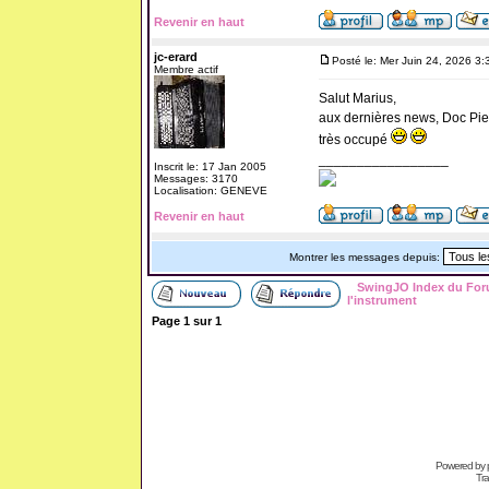
Revenir en haut
jc-erard
Posté le: Mer Juin 24, 2026 3
Membre actif
Salut Marius,
aux dernières news, Doc Pierr
très occupé
_________________
Inscrit le: 17 Jan 2005
Messages: 3170
Localisation: GENEVE
Revenir en haut
Montrer les messages depuis:
SwingJO Index du Fo
l'instrument
Page
1
sur
1
Powered by
Tra