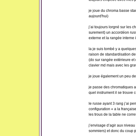
je joue du chroma basse stan
aujourd'hui)
j’ai toujours lorgné sur les 
surement) un accordéon russ
externe et la rangée interne i
la je suis tombé y a quelqu
raison de standardisation des
(do sur rangée extérieure et 
clavier md mais avec les grav
je joue également un peu de d
je passe des chromatiques au
quel instrument il se trouve c
le russe ayant 3 rang j’ai pe
configuration « a la françai
les trous de la table ne corr
j’envisage d’agir aux niveau
sommiers) et donc du coup pl