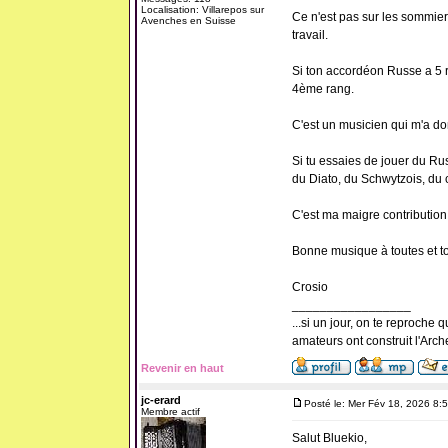
Localisation: Villarepos sur
Ce n'est pas sur les sommiers o
Avenches en Suisse
travail.
Si ton accordéon Russe a 5 r
4ème rang.
C'est un musicien qui m'a do
Si tu essaies de jouer du Rus
du Diato, du Schwytzois, du
C'est ma maigre contribution 
Bonne musique à toutes et to
Crosio
_________________
...si un jour, on te reproche 
amateurs ont construit l'Arche
Revenir en haut
jc-erard
Posté le: Mer Fév 18, 2026 8:
Membre actif
Salut Bluekio,