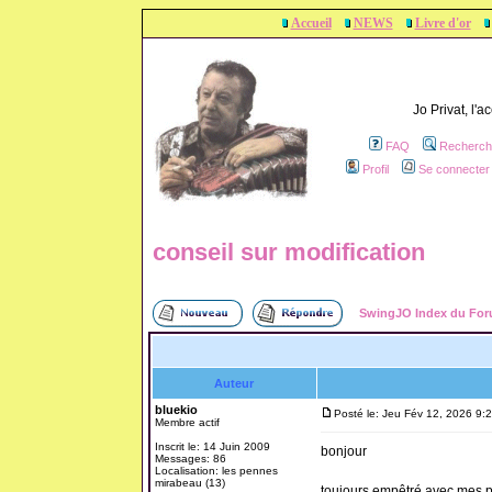
Accueil
NEWS
Livre d'or
Jo Privat, l'
FAQ
Recherch
Profil
Se connecter 
conseil sur modification
SwingJO Index du Fo
Auteur
bluekio
Posté le: Jeu Fév 12, 2026 9:
Membre actif
Inscrit le: 14 Juin 2009
bonjour
Messages: 86
Localisation: les pennes
mirabeau (13)
toujours empêtré avec mes pr