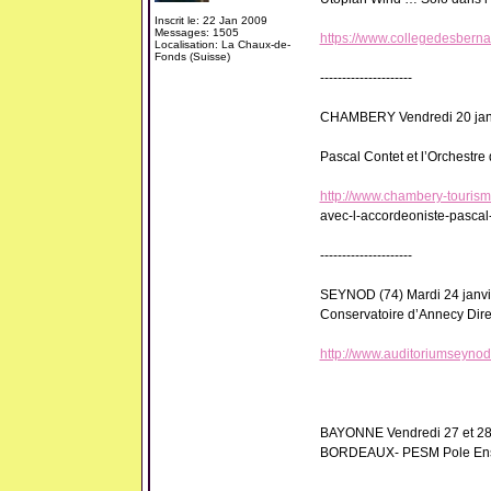
Inscrit le: 22 Jan 2009
Messages: 1505
https://www.collegedesbernar
Localisation: La Chaux-de-
Fonds (Suisse)
---------------------
CHAMBERY Vendredi 20 janvi
Pascal Contet et l’Orchestr
http://www.chambery-tourism
avec-l-accordeoniste-pascal
---------------------
SEYNOD (74) Mardi 24 janvi
Conservatoire d’Annecy Dire
http://www.auditoriumseynod.
BAYONNE Vendredi 27 et 28
BORDEAUX- PESM Pole Ense