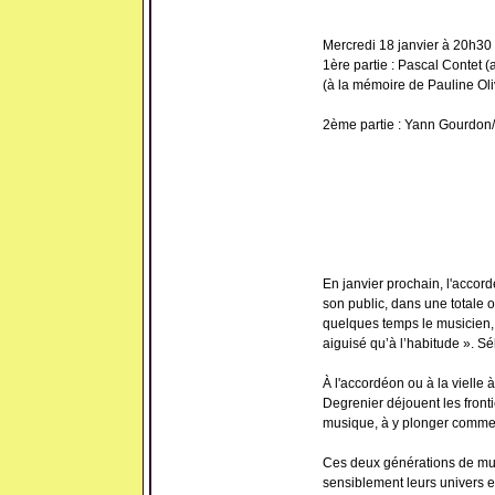
Mercredi 18 janvier à 20h30
1ère partie : Pascal Contet 
(à la mémoire de Pauline Oli
2ème partie : Yann Gourdon/Y
En janvier prochain, l'accord
son public, dans une totale o
quelques temps le musicien,
aiguisé qu’à l’habitude ». S
À l'accordéon ou à la vielle 
Degrenier déjouent les fronti
musique, à y plonger comme
Ces deux générations de mus
sensiblement leurs univers e