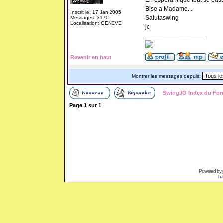
En espérant que tout se pass
Bise a Madame...
Inscrit le: 17 Jan 2005
Salutaswing
Messages: 3170
Localisation: GENEVE
jc
_________________
Revenir en haut
Montrer les messages depuis:
SwingJO Index du Fo
Page
1
sur
1
Powered by
Tra