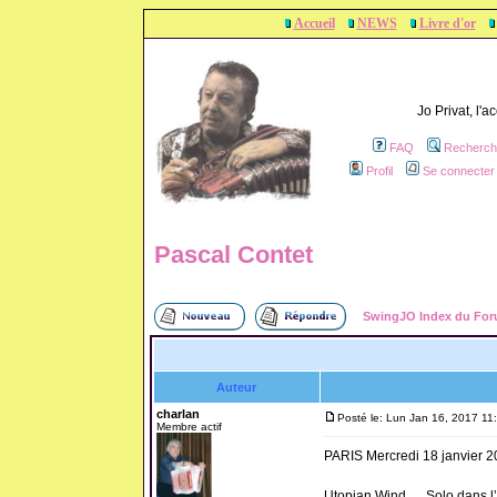
Accueil
NEWS
Livre d'or
Jo Privat, l'
FAQ
Recherch
Profil
Se connecter 
Pascal Contet
SwingJO Index du Fo
Auteur
charlan
Posté le: Lun Jan 16, 2017 11
Membre actif
PARIS Mercredi 18 janvier 
Utopian Wind … Solo dans l’