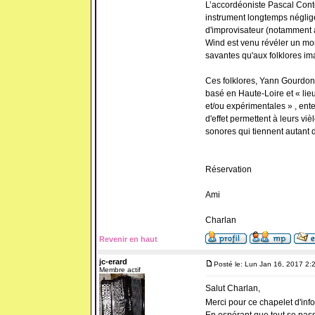
L’accordéoniste Pascal Contet
instrument longtemps négligé
d'improvisateur (notamment 
Wind est venu révéler un mond
savantes qu'aux folklores ima
Ces folklores, Yann Gourdon, 
basé en Haute-Loire et « lie
et/ou expérimentales » , enten
d'effet permettent à leurs vi
sonores qui tiennent autant 
Réservation
Ami
Charlan
Revenir en haut
jc-erard
Posté le: Lun Jan 16, 2017 2:
Membre actif
Salut Charlan,
Merci pour ce chapelet d'inf