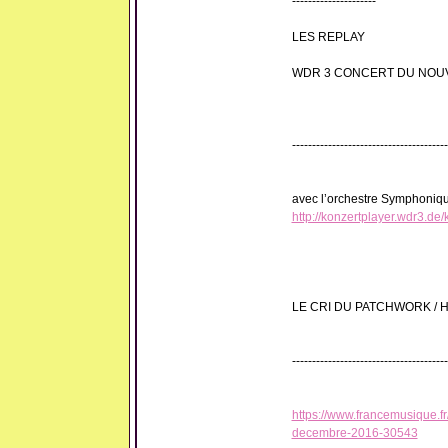
---------------------
LES REPLAY
WDR 3 CONCERT DU NOUV
---------------------------------------
avec l’orchestre Symphoniqu
http://konzertplayer.wdr3.de
LE CRI DU PATCHWORK / Ho
---------------------------------------
https://www.francemusique.fr
decembre-2016-30543