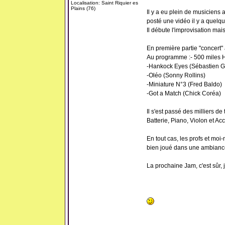
Localisation: Saint Riquier es
Plains (76)
Il y a eu plein de musiciens
posté une vidéo il y a quelqu
Il débute l'improvisation mais 
En première partie "concert" a
Au programme :- 500 miles H
-Hankock Eyes (Sébastien G
-Oléo (Sonny Rollins)
-Miniature N°3 (Fred Baldo)
-Got a Match (Chick Coréa)
Il s'est passé des milliers d
Batterie, Piano, Violon et Ac
En tout cas, les profs et mo
bien joué dans une ambiance
La prochaine Jam, c'est sûr, j