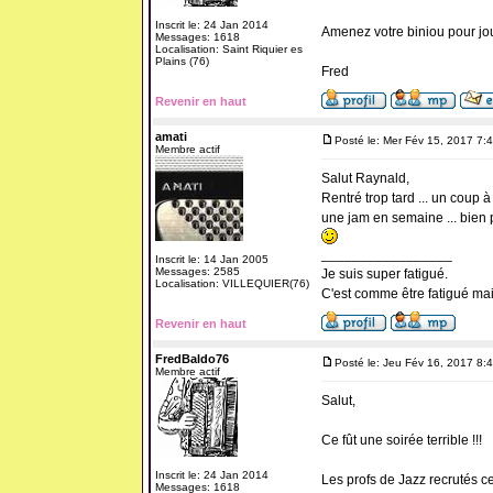
Inscrit le: 24 Jan 2014
Amenez votre biniou pour jou
Messages: 1618
Localisation: Saint Riquier es
Plains (76)
Fred
Revenir en haut
amati
Posté le: Mer Fév 15, 2017 7:
Membre actif
Salut Raynald,
Rentré trop tard ... un coup à 
une jam en semaine ... bien 
_________________
Inscrit le: 14 Jan 2005
Messages: 2585
Je suis super fatigué.
Localisation: VILLEQUIER(76)
C'est comme être fatigué ma
Revenir en haut
FredBaldo76
Posté le: Jeu Fév 16, 2017 8:
Membre actif
Salut,
Ce fût une soirée terrible !!!
Inscrit le: 24 Jan 2014
Les profs de Jazz recrutés c
Messages: 1618