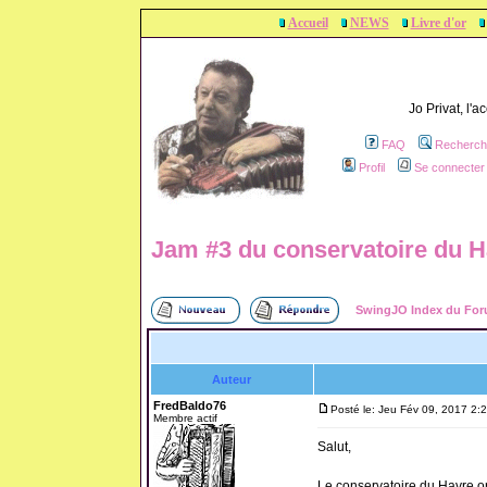
Accueil
NEWS
Livre d'or
Jo Privat, l'
FAQ
Recherch
Profil
Se connecter 
Jam #3 du conservatoire du H
SwingJO Index du Fo
Auteur
FredBaldo76
Posté le: Jeu Fév 09, 2017 2:
Membre actif
Salut,
Le conservatoire du Havre o