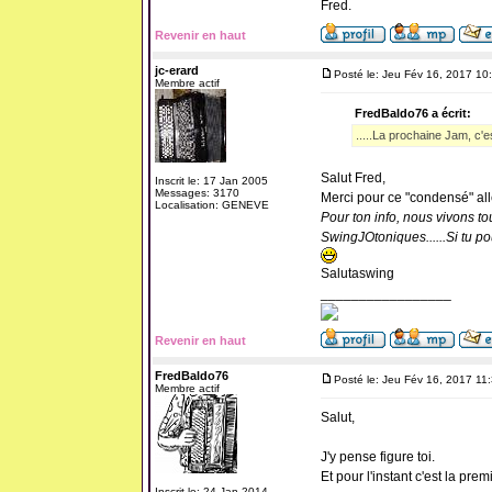
Fred.
Revenir en haut
jc-erard
Posté le: Jeu Fév 16, 2017 10
Membre actif
FredBaldo76 a écrit:
.....La prochaine Jam, c'es
Salut Fred,
Inscrit le: 17 Jan 2005
Messages: 3170
Merci pour ce "condensé" allé
Localisation: GENEVE
Pour ton info, nous vivons t
SwingJOtoniques......Si tu p
Salutaswing
_________________
Revenir en haut
FredBaldo76
Posté le: Jeu Fév 16, 2017 11
Membre actif
Salut,
J'y pense figure toi.
Et pour l'instant c'est la premi
Inscrit le: 24 Jan 2014