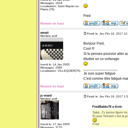
Messages: 1618
Localisation: Saint Riquier es
Plains (76)
Fred
Revenir en haut
amati
Posté le: Jeu Fév 16, 2017 12
Membre actif
Bonjour Fred,
Cool !!!
Si tu penses pourvoir aller 
étudier un co voiturage.
Inscrit le: 14 Jan 2005
Messages: 2585
_________________
Localisation: VILLEQUIER(76)
Je suis super fatigué.
C'est comme être fatigué ma
Revenir en haut
jc-erard
Posté le: Jeu Fév 16, 2017 1:
Membre actif
FredBaldo76 a écrit:
Salut, J'y pense figure toi.
Et pour l'instant c'est la p
Fred
Inscrit le: 17 Jan 2005
Messages: 3170