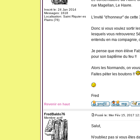
rue Magellan, Le Havre.
Inscrit le: 24 Jan 2014
Messages: 1618
Localisation: Saint Riquier es
L'invité "d'honneur" de cett
Plains (76)
Donc si vous voulez sortir le
lesquels vous retrouverez Sé
entendu en ma compagnie, on 
Je pense que mon élève Fabi
pour son baptême du feu !!
Alors les Normands, on vous 
Faites péter les boutons !!
Fred
Revenir en haut
FredBaldo76
Posté le: Mer Fév 15, 2017 12
Membre actif
Salut,
N'oubliez pas si vous êtes dan