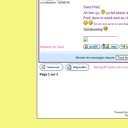
Localisation: GENEVE
Salut Fred,
Ah ben ça,
ça fait plaisir 
Fred, tiens le week-end au c
(
m'est avis qu'on va prochai
Salutaswing
_________________
Revenir en haut
Montrer les messages depuis:
SwingJO Index du Fo
Page
1
sur
1
Powered by
Tra