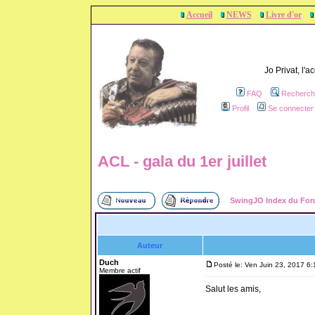
Accueil
NEWS
Livre d'or
Jo Privat, l'
FAQ
Recherch
Profil
Se connecter 
ACL - gala du 1er juillet
SwingJO Index du Fo
Auteur
Duch
Posté le: Ven Juin 23, 2017 6
Membre actif
Salut les amis,