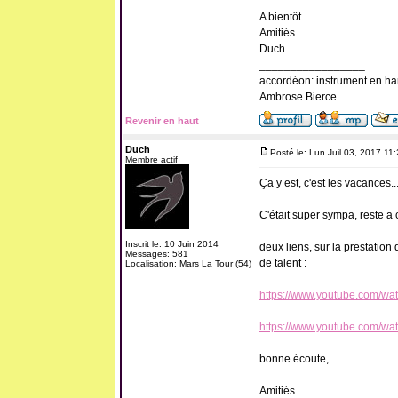
A bientôt
Amitiés
Duch
_________________
accordéon: instrument en ha
Ambrose Bierce
Revenir en haut
Duch
Posté le: Lun Juil 03, 2017 11
Membre actif
Ça y est, c'est les vacances.
C'était super sympa, reste
Inscrit le: 10 Juin 2014
deux liens, sur la prestation
Messages: 581
de talent :
Localisation: Mars La Tour (54)
https://www.youtube.com/w
https://www.youtube.com/
bonne écoute,
Amitiés