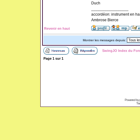
Duch
_________________
accordéon: instrument en ha
Ambrose Bierce
Revenir en haut
Montrer les messages depuis:
SwingJO Index du Fo
Page
1
sur
1
Powered by
Tra