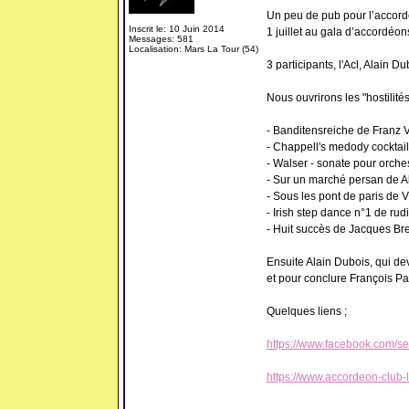
Un peu de pub pour l’accordé
Inscrit le: 10 Juin 2014
1 juillet au gala d’accordéo
Messages: 581
Localisation: Mars La Tour (54)
3 participants, l'Acl, Alain Du
Nous ouvrirons les "hostilités
- Banditensreiche de Franz
- Chappell's medody cocktail
- Walser - sonate pour orche
- Sur un marché persan de A
- Sous les pont de paris de V
- Irish step dance n°1 de rud
- Huit succès de Jacques Brel
Ensuite Alain Dubois, qui dev
et pour conclure François Par
Quelques liens ;
https://www.facebook.com/
https://www.accordeon-club-l