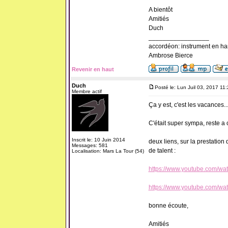
A bientôt
Amitiés
Duch
_________________
accordéon: instrument en ha
Ambrose Bierce
Revenir en haut
Duch
Posté le: Lun Juil 03, 2017 11
Membre actif
Ça y est, c'est les vacances.
C'était super sympa, reste
Inscrit le: 10 Juin 2014
deux liens, sur la prestation
Messages: 581
de talent :
Localisation: Mars La Tour (54)
https://www.youtube.com/w
https://www.youtube.com/
bonne écoute,
Amitiés