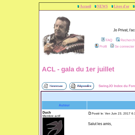
Accueil
NEWS
Livre d'or
Jo Privat, l'
FAQ
Recherch
Profil
Se connecter 
ACL - gala du 1er juillet
SwingJO Index du Fo
Auteur
Duch
Posté le: Ven Juin 23, 2017 6
Membre actif
Salut les amis,