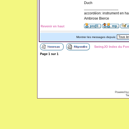
Duch
_________________
accordéon: instrument en ha
Ambrose Bierce
Revenir en haut
Montrer les messages depuis:
SwingJO Index du Fo
Page
1
sur
1
Powered by
Tra