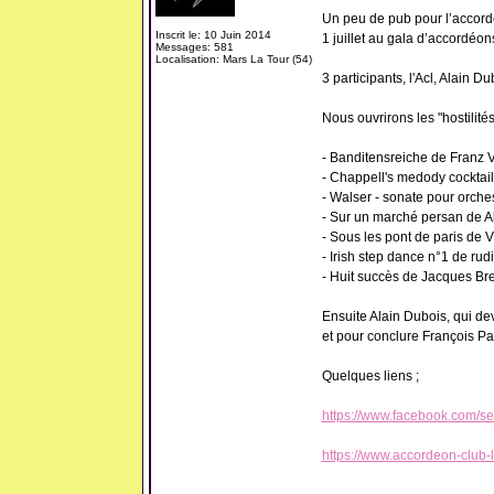
Un peu de pub pour l’accordé
Inscrit le: 10 Juin 2014
1 juillet au gala d’accordéo
Messages: 581
Localisation: Mars La Tour (54)
3 participants, l'Acl, Alain Du
Nous ouvrirons les "hostilités
- Banditensreiche de Franz
- Chappell's medody cocktail
- Walser - sonate pour orche
- Sur un marché persan de A
- Sous les pont de paris de V
- Irish step dance n°1 de rud
- Huit succès de Jacques Brel
Ensuite Alain Dubois, qui dev
et pour conclure François Par
Quelques liens ;
https://www.facebook.com/
https://www.accordeon-club-l