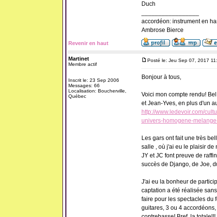
Duch
_________________
accordéon: instrument en ha
Ambrose Bierce
Revenir en haut
Martinet
Posté le: Jeu Sep 07, 2017 11
Membre actif
Bonjour à tous,
Inscrit le: 23 Sep 2006
Messages: 66
Localisation: Boucherville,
Voici mon compte rendu! Bel 
Québec
et Jean-Yves, en plus d'un au
http://www.ledevoir.com/cul
univers-homogene-melange-
Les gars ont fait une très bel
salle , où j'ai eu le plaisir 
JY et JC font preuve de raff
succès de Django, de Joe, du
J'ai eu la bonheur de partici
captation a été réalisée sans
faire pour les spectacles du 
guitares, 3 ou 4 accordéons,
contrebasse! Bref, la totale!!!