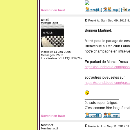
Revenir en haut
amati
Posté le: Sam Sep 09, 2017 8
Membre actif
Bonjour Martinet,
Merci pour le partage de ce
Bienvenue au fan club Laud
notre champagne en intra-ve
Inscrit le: 14 Jan 2005
Messages: 2585
Localisation: VILLEQUIER(76)
En parlant de Marcel Dreux .
https://soundcloud.com/pasc
et d'autres joyeusetés sur
https://soundcloud.com/pasc
_________________
Je suis super fatigué.
C'est comme être fatigué ma
Revenir en haut
Martinet
Posté le: Lun Sep 11, 2017 11
Membre actif