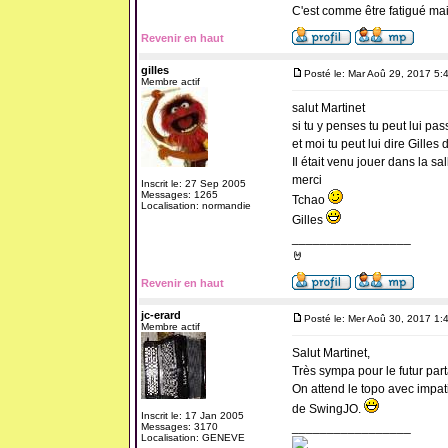
C'est comme être fatigué ma
Revenir en haut
gilles
Posté le: Mar Aoû 29, 2017 5:
Membre actif
salut Martinet
si tu y penses tu peut lui pa
et moi tu peut lui dire Gilles
Il était venu jouer dans la sa
merci
Inscrit le: 27 Sep 2005
Messages: 1265
Tchao
Localisation: normandie
Gilles
_________________
🤘
Revenir en haut
jc-erard
Posté le: Mer Aoû 30, 2017 1:
Membre actif
Salut Martinet,
Très sympa pour le futur par
On attend le topo avec impati
de SwingJO.
Inscrit le: 17 Jan 2005
_________________
Messages: 3170
Localisation: GENEVE