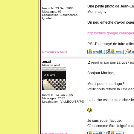
Une petite photo de Jean-Cla
Inscrit le: 23 Sep 2006
Montmagny!
Messages: 66
Localisation: Boucherville,
Québec
Un peu éméché d'avoir jouer
https://drive.google.com
P.S. J'ai essayé de faire affi
Revenir en haut
amati
Posté le: Mar Sep 12, 2017 8:
Membre actif
Bonjour Martinet,
Merci pour le partage !
Peux nous refaire la liste dans
Inscrit le: 14 Jan 2005
Messages: 2585
La barbe est de mise chez le
Localisation: VILLEQUIER(76)
_________________
Je suis super fatigué.
C'est comme être fatigué ma