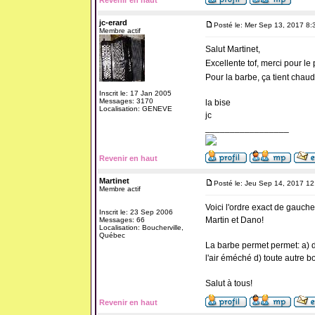
Revenir en haut
jc-erard
Posté le: Mer Sep 13, 2017 8:
Membre actif
Salut Martinet,
Excellente tof, merci pour l
Pour la barbe, ça tient chaud 
Inscrit le: 17 Jan 2005
Messages: 3170
la bise
Localisation: GENEVE
jc
_________________
Revenir en haut
Martinet
Posté le: Jeu Sep 14, 2017 1
Membre actif
Voici l'ordre exact de gauche
Inscrit le: 23 Sep 2006
Martin et Dano!
Messages: 66
Localisation: Boucherville,
Québec
La barbe permet permet: a) d
l'air éméché d) toute autre b
Salut à tous!
Revenir en haut