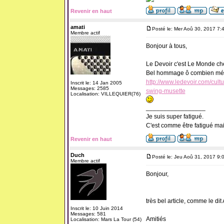
Revenir en haut
amati
Posté le: Mer Aoû 30, 2017 7:
Membre actif
Bonjour à tous,
Le Devoir c'est Le Monde ch
Bel hommage ô combien mér
http://www.ledevoir.com/cul
Inscrit le: 14 Jan 2005
Messages: 2585
swing-musette
Localisation: VILLEQUIER(76)
_________________
Je suis super fatigué.
C'est comme être fatigué ma
Revenir en haut
Duch
Posté le: Jeu Aoû 31, 2017 9:
Membre actif
Bonjour,
très bel article, comme le dit 
Inscrit le: 10 Juin 2014
Messages: 581
Amitiés
Localisation: Mars La Tour (54)