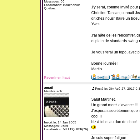
Messages: 66
Localisation: Boucherville,
J'y serai, comme invité pour
Québec
Christine Tassan, connaît Je
dit chez nous" (faire un bo
Yves.
J'ai hâte de les rencontrer, 
et plein de standards swing-
Je vous ferai un topo, avec ph
Bonne journée!
Martin
Revenir en haut
amati
Posté le: Dim Aoû 27, 2017 9:
Membre actif
Salut Martinet,
Un grand merci d'avance !!!
J'espérais secrètement que m
cool !!!
biz à toi et au duo de choc!
Inscrit le: 14 Jan 2005
Messages: 2585
Localisation: VILLEQUIER(76)
_________________
Je suis super fatigué.