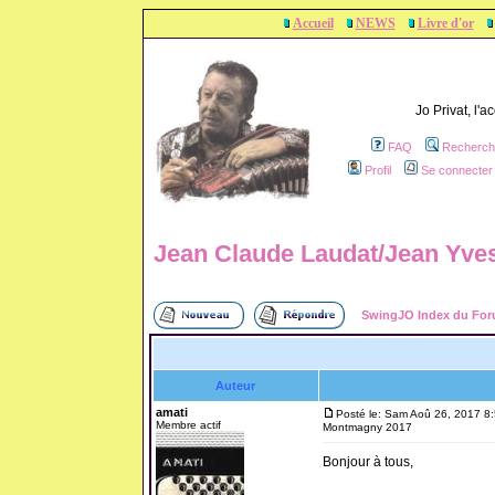
Accueil
NEWS
Livre d'or
Jo Privat, l'
FAQ
Recherch
Profil
Se connecter 
Jean Claude Laudat/Jean Yv
SwingJO Index du Fo
Auteur
amati
Posté le: Sam Aoû 26, 2017 8
Membre actif
Montmagny 2017
Bonjour à tous,