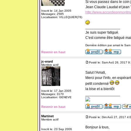
Si vous passez dans le coin je
Jean Claude Laudat et jean
Inscrit le: 14 Jan 2005
http://www.accordeonmontmag
Messages: 2585
Localisation: VILLEQUIER(76)
_________________
Je suis super fatigué.
C'est comme être fatigué ma
Dernière édition par amati le Sam
Revenir en haut
jc-erard
Posté le: Sam Aoû 26, 2017 9
Membre actif
Salut l'Amati,
Merci pour l'info, en espéra
petit condensé
la bise et a bientôt
Inscrit le: 17 Jan 2005
_________________
Messages: 3170
Localisation: GENEVE
Revenir en haut
Martinet
Posté le: Dim Aoû 27, 2017 4:
Membre actif
Bonjour à tous,
Inscrit le: 23 Sep 2006