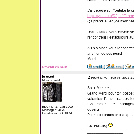
J'ai déposé sur Youtube la ca
https://youtu.be/D2gdJFdhm
(ça prend le lien, ce n'est pa
Jean-Claude vous envoie ses s
rencontre!)! Il est toujours 
Au plaisir de vous rencontrer
ans!) un de ses jours!
Merci!
Revenir en haut
jc-erard
Posté le: Ven Sep 08, 2017 1
Membre actif
Salut Martinet,
Grand Merci pour ton post e
volontiers l'ambiance des lie
Evidemment que tu partagera
Inscrit le: 17 Jan 2005
ouverts .
Messages: 3170
Localisation: GENEVE
Plein de bonnes choses pour l
Salutaswing
_________________