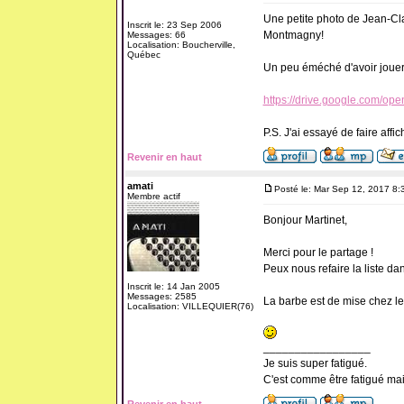
Une petite photo de Jean-Cla
Inscrit le: 23 Sep 2006
Montmagny!
Messages: 66
Localisation: Boucherville,
Québec
Un peu éméché d'avoir jouer
https://drive.google.com
P.S. J'ai essayé de faire affi
Revenir en haut
amati
Posté le: Mar Sep 12, 2017 8:
Membre actif
Bonjour Martinet,
Merci pour le partage !
Peux nous refaire la liste dans
Inscrit le: 14 Jan 2005
Messages: 2585
La barbe est de mise chez le
Localisation: VILLEQUIER(76)
_________________
Je suis super fatigué.
C'est comme être fatigué ma