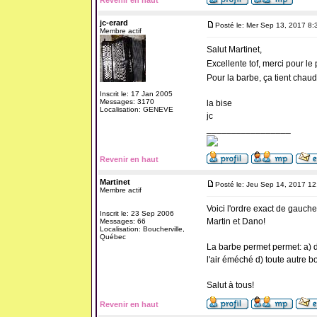
Revenir en haut
jc-erard
Posté le: Mer Sep 13, 2017 8:
Membre actif
Salut Martinet,
Excellente tof, merci pour l
Pour la barbe, ça tient chaud 
Inscrit le: 17 Jan 2005
Messages: 3170
la bise
Localisation: GENEVE
jc
_________________
Revenir en haut
Martinet
Posté le: Jeu Sep 14, 2017 1
Membre actif
Voici l'ordre exact de gauche
Inscrit le: 23 Sep 2006
Martin et Dano!
Messages: 66
Localisation: Boucherville,
Québec
La barbe permet permet: a) d
l'air éméché d) toute autre b
Salut à tous!
Revenir en haut