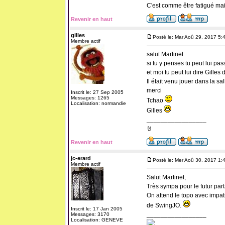
C'est comme être fatigué ma
Revenir en haut
gilles
Posté le: Mar Aoû 29, 2017 5:
Membre actif
salut Martinet
si tu y penses tu peut lui pa
et moi tu peut lui dire Gilles
Il était venu jouer dans la sa
merci
Inscrit le: 27 Sep 2005
Messages: 1265
Tchao
Localisation: normandie
Gilles
_________________
🤘
Revenir en haut
jc-erard
Posté le: Mer Aoû 30, 2017 1:
Membre actif
Salut Martinet,
Très sympa pour le futur par
On attend le topo avec impati
de SwingJO.
Inscrit le: 17 Jan 2005
_________________
Messages: 3170
Localisation: GENEVE