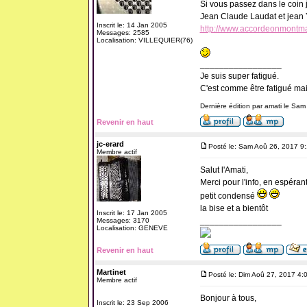
Si vous passez dans le coin je
Jean Claude Laudat et jean
Inscrit le: 14 Jan 2005
http://www.accordeonmontmag
Messages: 2585
Localisation: VILLEQUIER(76)
_________________
Je suis super fatigué.
C'est comme être fatigué ma
Dernière édition par amati le Sam
Revenir en haut
jc-erard
Posté le: Sam Aoû 26, 2017 9
Membre actif
Salut l'Amati,
Merci pour l'info, en espéra
petit condensé
la bise et a bientôt
Inscrit le: 17 Jan 2005
_________________
Messages: 3170
Localisation: GENEVE
Revenir en haut
Martinet
Posté le: Dim Aoû 27, 2017 4:
Membre actif
Bonjour à tous,
Inscrit le: 23 Sep 2006