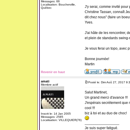
Messages: 66
Localisation: Boucherville,
J'y serai, comme invité pour
Québec
Christine Tassan, connaît Je
dit chez nous" (faire un bo
Yves.
J'ai hâte de les rencontrer, 
et plein de standards swing-
Je vous ferai un topo, avec ph
Bonne journée!
Martin
Revenir en haut
amati
Posté le: Dim Aoû 27, 2017 9:
Membre actif
Salut Martinet,
Un grand merci d'avance !!!
J'espérais secrètement que m
cool !!!
biz à toi et au duo de choc!
Inscrit le: 14 Jan 2005
Messages: 2585
Localisation: VILLEQUIER(76)
_________________
Je suis super fatigué.