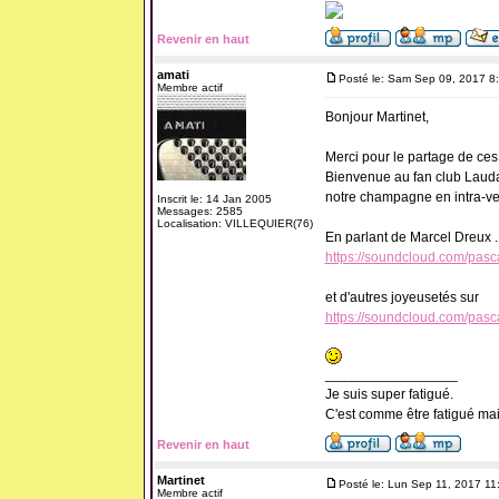
Revenir en haut
amati
Posté le: Sam Sep 09, 2017 8
Membre actif
Bonjour Martinet,
Merci pour le partage de ce
Bienvenue au fan club Laud
notre champagne en intra-ve
Inscrit le: 14 Jan 2005
Messages: 2585
Localisation: VILLEQUIER(76)
En parlant de Marcel Dreux .
https://soundcloud.com/pasc
et d'autres joyeusetés sur
https://soundcloud.com/pasc
_________________
Je suis super fatigué.
C'est comme être fatigué ma
Revenir en haut
Martinet
Posté le: Lun Sep 11, 2017 11
Membre actif