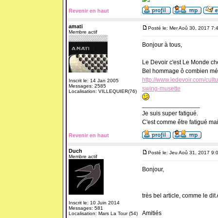
Revenir en haut
amati
Posté le: Mer Aoû 30, 2017 7:
Membre actif
Bonjour à tous,
Le Devoir c'est Le Monde ch
Bel hommage ô combien mér
http://www.ledevoir.com/cul
Inscrit le: 14 Jan 2005
Messages: 2585
swing-musette
Localisation: VILLEQUIER(76)
_________________
Je suis super fatigué.
C'est comme être fatigué ma
Revenir en haut
Duch
Posté le: Jeu Aoû 31, 2017 9:
Membre actif
Bonjour,
très bel article, comme le dit 
Inscrit le: 10 Juin 2014
Messages: 581
Amitiés
Localisation: Mars La Tour (54)