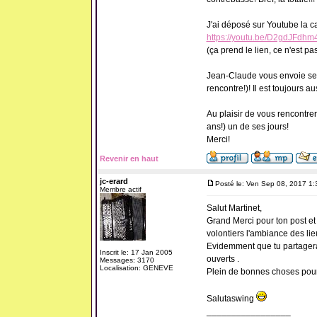
J'ai déposé sur Youtube la ca
https://youtu.be/D2gdJFdhm
(ça prend le lien, ce n'est pa
Jean-Claude vous envoie ses s
rencontre!)! Il est toujours 
Au plaisir de vous rencontrer
ans!) un de ses jours!
Merci!
Revenir en haut
jc-erard
Posté le: Ven Sep 08, 2017 1
Membre actif
Salut Martinet,
Grand Merci pour ton post e
volontiers l'ambiance des lie
Evidemment que tu partagera
Inscrit le: 17 Jan 2005
ouverts .
Messages: 3170
Localisation: GENEVE
Plein de bonnes choses pour l
Salutaswing
_________________