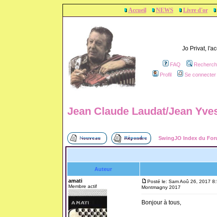
Accueil
NEWS
Livre d'or
Jo Privat, l'
FAQ
Recherch
Profil
Se connecter 
Jean Claude Laudat/Jean Yv
SwingJO Index du Fo
Auteur
amati
Posté le: Sam Aoû 26, 2017 8
Membre actif
Montmagny 2017
Bonjour à tous,