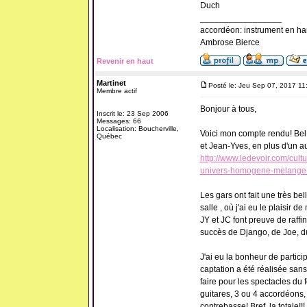
Duch
_________________
accordéon: instrument en ha
Ambrose Bierce
Revenir en haut
Martinet
Posté le: Jeu Sep 07, 2017 11
Membre actif
Bonjour à tous,
Inscrit le: 23 Sep 2006
Messages: 66
Localisation: Boucherville,
Voici mon compte rendu! Bel 
Québec
et Jean-Yves, en plus d'un au
http://www.ledevoir.com/cul
univers-homogene-melange-
Les gars ont fait une très bel
salle , où j'ai eu le plaisir 
JY et JC font preuve de raff
succès de Django, de Joe, du
J'ai eu la bonheur de partici
captation a été réalisée sans
faire pour les spectacles du 
guitares, 3 ou 4 accordéons,
contrebasse! Bref, la totale!!!