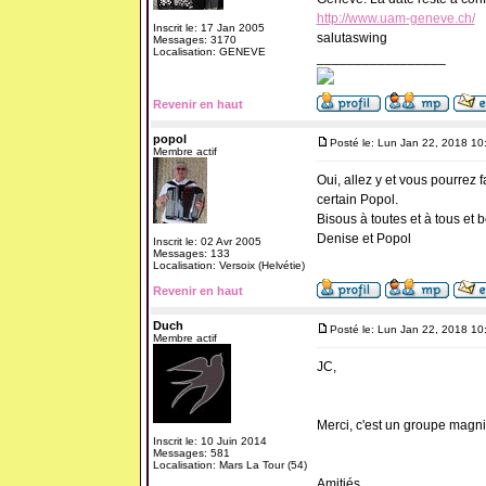
http://www.uam-geneve.ch/
Inscrit le: 17 Jan 2005
salutaswing
Messages: 3170
Localisation: GENEVE
_________________
Revenir en haut
popol
Posté le: Lun Jan 22, 2018 10
Membre actif
Oui, allez y et vous pourrez 
certain Popol.
Bisous à toutes et à tous et
Denise et Popol
Inscrit le: 02 Avr 2005
Messages: 133
Localisation: Versoix (Helvétie)
Revenir en haut
Duch
Posté le: Lun Jan 22, 2018 10
Membre actif
JC,
Merci, c'est un groupe magni
Inscrit le: 10 Juin 2014
Messages: 581
Localisation: Mars La Tour (54)
Amitiés