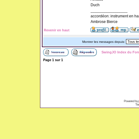
Duch
_________________
accordéon: instrument en ha
Ambrose Bierce
Revenir en haut
Montrer les messages depuis:
SwingJO Index du Fo
Page
1
sur
1
Powered by
Tra