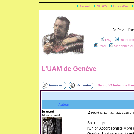
Accueil
NEWS
Livre d'or
Jo Privat, l'
FAQ
Recherch
Profil
Se connecter 
L'UAM de Genève
SwingJO Index du Fo
Auteur
jc-erard
Posté le: Lun Jan 22, 2018 5:
Membre actif
Salut les pralos,
l'Union Accordéoniste Mixte 
Genève. La date reste à conf