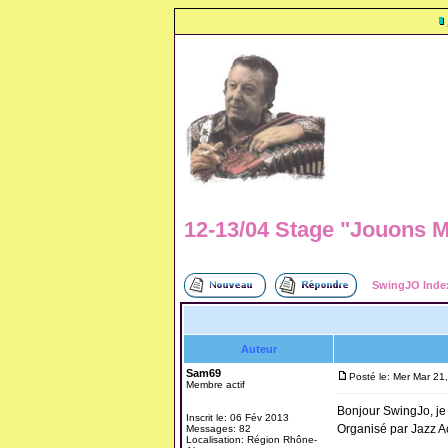
12-13/04 Stage "Jouons M
SwingJO Inde
Auteur
Sam69
Posté le: Mer Mar 21
Membre actif
Bonjour SwingJo, je r
Inscrit le: 06 Fév 2013
Organisé par Jazz Ac
Messages: 82
Localisation: Région Rhône-