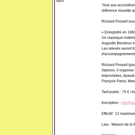
Alpes
"Avis aux accordéonis
référence musette qu
Richard Posselt vous
« Enregistré en 1960
Un classique indémo
Augustin Bondoux e
Les relevés seront f
d'accompagnements, 
Richard Posselt (pi
Valence, il organis
improvisées, épaulé
François Parisi, Mar
Tarif public : 75 € /
Inscription :
info@ja
Effectif : 12 maximu
Lieu : Maison de la