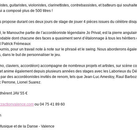
tes, guitaristes, violonistes, clarinettistes, contrebassistes, et batteurs qui souhaite
i a composé plus de 500 titres !
 propose durant ces deux jours de stage de jouer 4 pièces issues du célèbre disqu
, le Manouche partie de l’accordéoniste légendaire Jo Privat, est la pierre angulai
dable dont chacune des faces a quasiment servi d’étalonnage à tous les héritiers 
t Patrick Frémeaux
ournis, pour un travail note à note sur le phrasé et le swing. Nous aborderons égal
dans le but de personnaliser le jeu.
ano, claviers, accordéon) accompagne de nombreux projets et artistes, sur scène c
e et anime également depuis plusieurs années des stages avec les Laborieux du Dé
 par des accordéonistes invités de renom, tels que Jean-Luc Amestoy, Raul Barboza
c Perrone, Lionel Suarez.
 Adhérent JAV 55 €
zzactionvalence.com
ou 04 75 41 89 60
m
 Musique et de la Danse - Valence