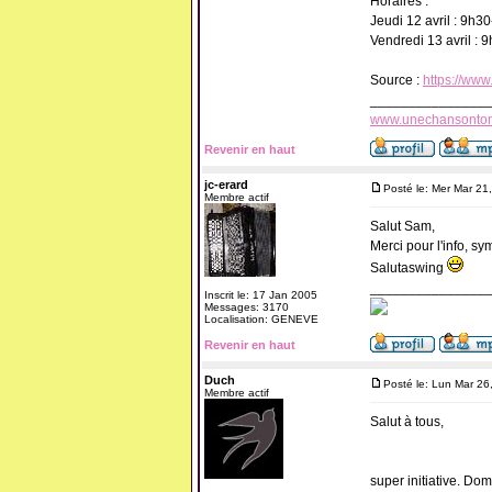
Horaires :
Jeudi 12 avril : 9h
Vendredi 13 avril :
Source :
https://www
_______________
www.unechansonto
Revenir en haut
jc-erard
Posté le: Mer Mar 21
Membre actif
Salut Sam,
Merci pour l'info, sy
Salutaswing
_______________
Inscrit le: 17 Jan 2005
Messages: 3170
Localisation: GENEVE
Revenir en haut
Duch
Posté le: Lun Mar 26
Membre actif
Salut à tous,
super initiative. D