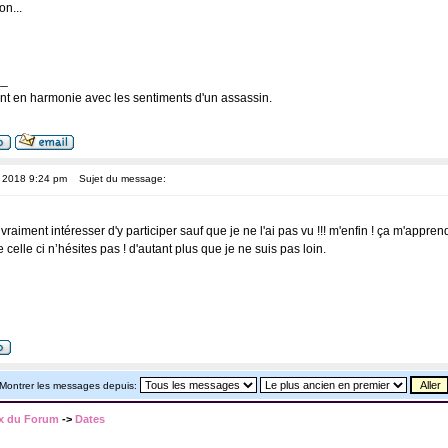
on...
__
nt en harmonie avec les sentiments d'un assassin.
, 2018 9:24 pm
Sujet du message:
vraiment intéresser d'y participer sauf que je ne l'ai pas vu !!! m'enfin ! ça m'apprend
celle ci n’hésites pas ! d'autant plus que je ne suis pas loin.
Montrer les messages depuis:
x du Forum
->
Dates