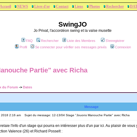
Accueil
NEWS
Livre d'or
Contact
Liens
Photos
Rechercher
DA
SwingJO
Jo Privat, l'accordéon swing et la valse musette
FAQ
Rechercher
Liste des Membres
S'enregistrer
Profil
Se connecter pour vérifier ses messages privés
Connexion
anouche Partie" avec Richa
x du Forum
->
Dates
Message
, 2018 2:16 am
Sujet du message: 12-13/04 Stage "Jouons Manouche Partie" avec Richa
elaie l'info d'un stage qui pourra en intéresser plus d'un par ici. Au plaisir de vous 
tion Valence (26) et Richard Posselt :