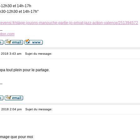
30-12h30 et 14h-17h
 9h30-12h30 et 14h-17h"
.evensi.fr/stage-jouons-manouche-partie-jo-privat-jazz-action-valence/251394572
__
nton.com
, 2018 3:43 am
Sujet du message:
mpa tout plein pour le partage.
__
, 2018 2:04 pm
Sujet du message:
ommage que pour moi