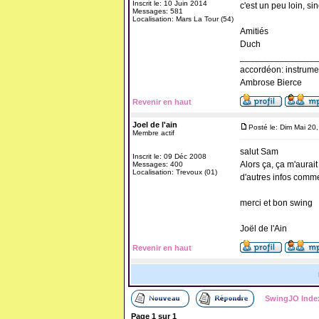
Inscrit le: 10 Juin 2014
c'est un peu loin, sin
Messages: 581
Localisation: Mars La Tour (54)
Amitiés
Duch
_______________
accordéon: instrume
Ambrose Bierce
Revenir en haut
Joel de l'ain
Posté le: Dim Mai 20
Membre actif
salut Sam
Inscrit le: 09 Déc 2008
Alors ça, ça m'aurait 
Messages: 400
Localisation: Trevoux (01)
d'autres infos comme 
merci et bon swing
Joël de l'Ain
Revenir en haut
SwingJO Inde
Page
1
sur
1