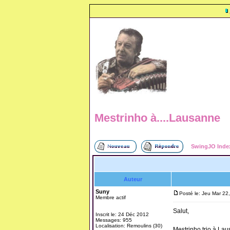
Mestrinho à....Lausanne
SwingJO Inde
Auteur
Suny
Posté le: Jeu Mar 22
Membre actif
Salut,
Inscrit le: 24 Déc 2012
Messages: 955
Localisation: Remoulins (30)
Mestrinho trio à Lau