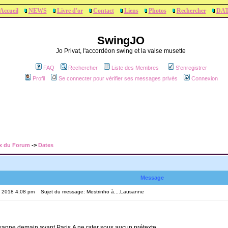
Accueil
NEWS
Livre d'or
Contact
Liens
Photos
Rechercher
DA
SwingJO
Jo Privat, l'accordéon swing et la valse musette
FAQ
Rechercher
Liste des Membres
S'enregistrer
Profil
Se connecter pour vérifier ses messages privés
Connexion
x du Forum
->
Dates
Message
, 2018 4:08 pm
Sujet du message: Mestrinho à....Lausanne
sanne demain avant Paris.A ne rater sous aucun prétexte.