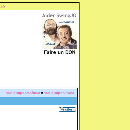
TES
Voir le sujet précédent
::
Voir le sujet suivant