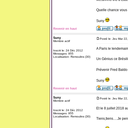
Quelle chance vous 
Suny
Revenir en haut
Suny
Posté le: Jeu Mar 22
Membre actif
A Paris le lendemai
Inscrit le: 24 Déc 2012
Messages: 955
Localisation: Remoulins (30)
Un Génius ce Brésili
Prévenir Fred Bald
Suny
Revenir en haut
Suny
Posté le: Jeu Mar 22
Membre actif
Et le 8 juillet 2018 a
Inscrit le: 24 Déc 2012
Messages: 955
Localisation: Remoulins (30)
Tiens,tiens.....Je pe