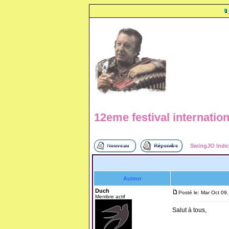
12eme festival internatio
SwingJO Inde
Auteur
Duch
Posté le: Mar Oct 09
Membre actif
Salut à tous,