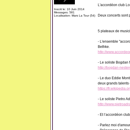
L'accordéon club Lor
Inscrit le: 10 Juin 2014
Messages: 581
Deux concerts sont 
Localisation: Mars La Tour (54)
5 plateaux de music
- L'ensemble "accord
Bethke.
http://www.accordeon
- Le soliste Bogdan
http://bogdan-neste
- Le duo Eddie Monte
deux grands talents 
https://fr.wikipedia.
- Le soliste Pietro Ad
http://www.pietroadra
- Et l’accordéon club
- Parlez moi d'amour