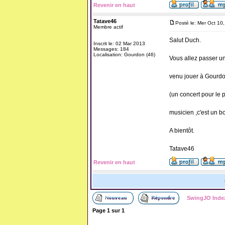
Revenir en haut
Tatave46
Posté le: Mer Oct 10
Membre actif
Salut Duch.
Inscrit le: 02 Mar 2013
Messages: 184
Localisation: Gourdon (46)
Vous allez passer u
venu jouer à Gourdo
(un concert pour le 
musicien ,c'est un 
A bientôt.
Tatave46
Revenir en haut
SwingJO Inde
Page
1
sur
1