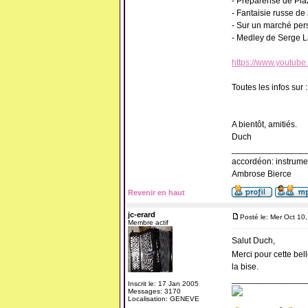
- Préparense de Pia
- Fantaisie russe de
- Sur un marché per
- Medley de Serge L
https://www.youtub
Toutes les infos sur 
A bientôt, amitiés.
Duch
_______________
accordéon: instrume
Ambrose Bierce
Revenir en haut
jc-erard
Posté le: Mer Oct 10
Membre actif
Salut Duch,
Merci pour cette bell
la bise.
_______________
Inscrit le: 17 Jan 2005
Messages: 3170
Localisation: GENEVE