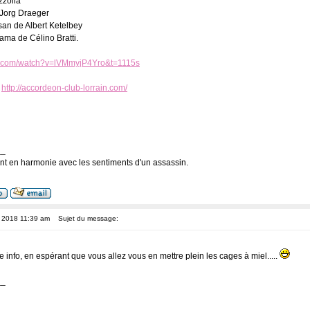
zzolla
 Jorg Draeger
san de Albert Ketelbey
ama de Célino Bratti.
e.com/watch?v=lVMmyjP4Yro&t=1115s
:
http://accordeon-club-lorrain.com/
__
nt en harmonie avec les sentiments d'un assassin.
, 2018 11:39 am
Sujet du message:
e info, en espérant que vous allez vous en mettre plein les cages à miel.....
__