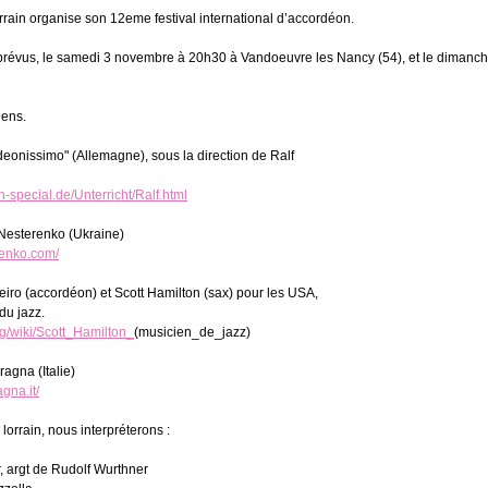
rain organise son 12eme festival international d’accordéon.
prévus, le samedi 3 novembre à 20h30 à Vandoeuvre les Nancy (54), et le dimanc
iens.
eonissimo" (Allemagne), sous la direction de Ralf
-special.de/Unterricht/Ralf.html
 Nesterenko (Ukraine)
renko.com/
iro (accordéon) et Scott Hamilton (sax) pour les USA,
du jazz.
org/wiki/Scott_Hamilton_
(musicien_de_jazz)
ragna (Italie)
gna.it/
 lorrain, nous interpréterons :
, argt de Rudolf Wurthner