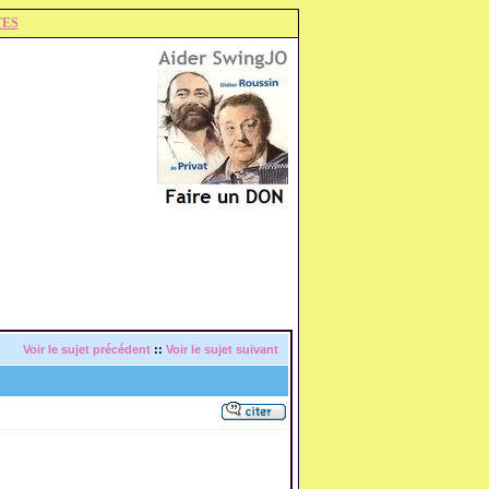
TES
Voir le sujet précédent
::
Voir le sujet suivant