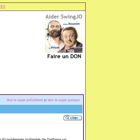
TES
Voir le sujet précédent
::
Voir le sujet suivant
 Ecay(dernier guitariste de Galliano,un