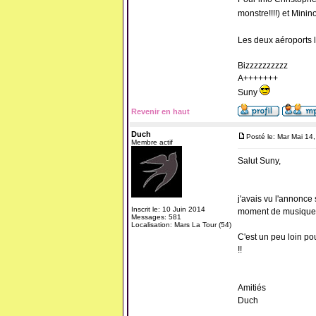
monstre!!!!) et Min
Les deux aéroports l
Bizzzzzzzzzz
A+++++++
Suny
Revenir en haut
Duch
Posté le: Mar Mai 14
Membre actif
Salut Suny,
j'avais vu l'annonce
Inscrit le: 10 Juin 2014
moment de musique.
Messages: 581
Localisation: Mars La Tour (54)
C'est un peu loin pou
!!
Amitiés
Duch
_______________