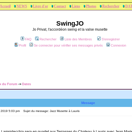
Accueil
NEWS
Livre d'or
Contact
Liens
Photos
Rechercher
DA
SwingJO
Jo Privat, l'accordéon swing et la valse musette
FAQ
Rechercher
Liste des Membres
S'enregistrer
Profil
Se connecter pour vérifier ses messages privés
Connexion
x du Forum
->
Dates
Message
, 2019 5:03 pm
Sujet du message: Jazz Musette à Lauris
e Lampidecchia sera en quartet aux Terrasses du Chateau à Lauris avec Jean Marie