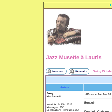
Jazz Musette à Lauris
SwingJO Inde
Auteur
Suny
Posté le: Mer Mai 08
Membre actif
Bonsoir,
Inscrit le: 24 Déc 2012
Messages: 955
Localisation: Remoulins (30)
Pour info Christoph