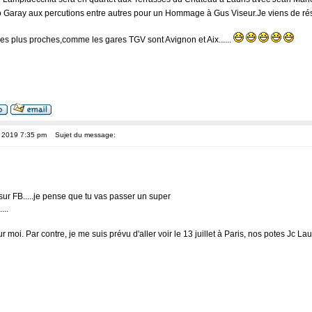
ino Garay aux percutions entre autres pour un Hommage à Gus Viseur.Je viens de r
es plus proches,comme les gares TGV sont Avignon et Aix......
, 2019 7:35 pm
Sujet du message:
 sur FB.....je pense que tu vas passer un super
...
r moi. Par contre, je me suis prévu d'aller voir le 13 juillet à Paris, nos potes Jc 
__