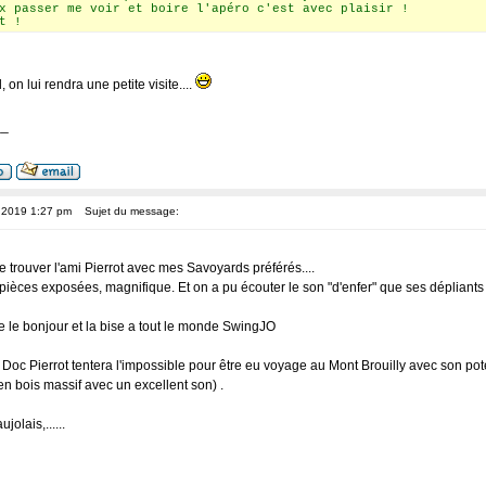
x passer me voir et boire l'apéro c'est avec plaisir !
t !
, on lui rendra une petite visite....
__
, 2019 1:27 pm
Sujet du message:
trouver l'ami Pierrot avec mes Savoyards préférés....
èces exposées, magnifique. Et on a pu écouter le son "d'enfer" que ses dépliants 
e le bonjour et la bise a tout le monde SwingJO
 Doc Pierrot tentera l'impossible pour être eu voyage au Mont Brouilly avec son pote
n bois massif avec un excellent son) .
olais,......
__