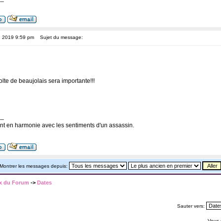
, 2019 9:59 pm
Sujet du message:
lte de beaujolais sera importante!!!
__
nt en harmonie avec les sentiments d'un assassin.
Montrer les messages depuis:
x du Forum
->
Dates
Sauter vers:
Vous