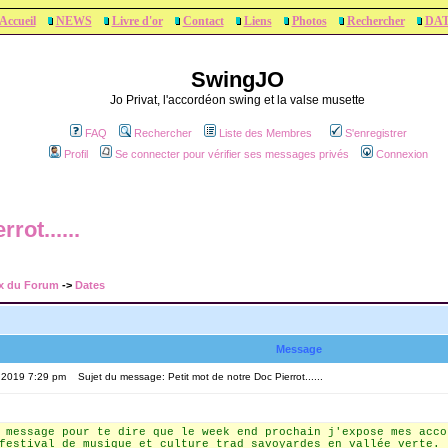
Accueil
NEWS
Livre d'or
Contact
Liens
Photos
Rechercher
DA
SwingJO
Jo Privat, l'accordéon swing et la valse musette
FAQ
Rechercher
Liste des Membres
S'enregistrer
Profil
Se connecter pour vérifier ses messages privés
Connexion
rot......
x du Forum
->
Dates
Message
, 2019 7:29 pm
Sujet du message: Petit mot de notre Doc Pierrot......
 message pour te dire que le week end prochain j'expose mes acco
festival de musique et culture trad savoyardes en vallée verte.