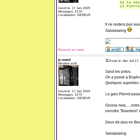
Si tu veu
Le Pierro
Inscrit le: 17 Jan 2005
Messages: 3170
Localisation: GENEVE
Il ne restera pas seul
Salutaswing
_______________
Revenir en haut
jc-erard
Posté le: Mer Juil 17
Membre actif
Salut les potos,
On a passé a Bogève 
Quelques superbes pi
Inscrit le: 17 Jan 2005
Le gars Pierrot pass
Messages: 3170
Localisation: GENEVE
Grosse new,.....notre
monstre "Brandoni" e
Deux de plus en Beauj
Salutaswing
_______________