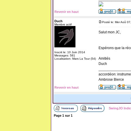
Revenir en haut
Duch
Posté le: Mer Aoû 07
Membre actif
Salut mon JC,
Espérons que la réco
Inscrit le: 10 Juin 2014
Messages: 581
Amitiés
Localisation: Mars La Tour (54)
Duch
_______________
accordéon: instrume
Ambrose Bierce
Revenir en haut
SwingJO Inde
Page
1
sur
1