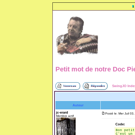
Petit mot de notre Doc Pier
SwingJO Inde
Auteur
jc-erard
Posté le: Mer Juil 03
Membre actif
Code:
Bon petit
C'est un 