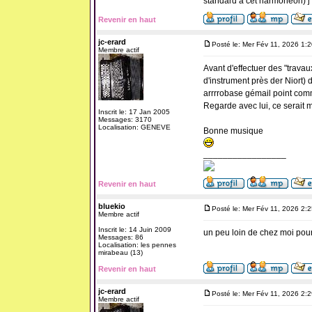
standard a cet harmoneon) j
Revenir en haut
jc-erard
Posté le: Mer Fév 11, 2026 1:
Membre actif
Avant d'effectuer des "travau
d'instrument près der Niort) 
arrrrobase gémail point co
Regarde avec lui, ce serait 
Inscrit le: 17 Jan 2005
Messages: 3170
Localisation: GENEVE
Bonne musique
_________________
Revenir en haut
bluekio
Posté le: Mer Fév 11, 2026 2:
Membre actif
Inscrit le: 14 Juin 2009
un peu loin de chez moi pour
Messages: 86
Localisation: les pennes
mirabeau (13)
Revenir en haut
jc-erard
Posté le: Mer Fév 11, 2026 2:
Membre actif