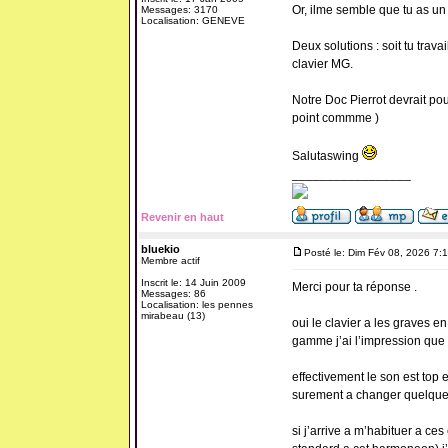
Or, ilme semble que tu as un 
Messages: 3170
Localisation: GENEVE
Deux solutions : soit tu travail
clavier MG.
Notre Doc Pierrot devrait pou
point commme )
Salutaswing
_________________
Revenir en haut
bluekio
Posté le: Dim Fév 08, 2026 7:
Membre actif
Inscrit le: 14 Juin 2009
Merci pour ta réponse .
Messages: 86
Localisation: les pennes
mirabeau (13)
oui le clavier a les graves e
gamme j’ai l’impression que
effectivement le son est top 
surement a changer quelque 
si j’arrive a m’habituer a ce