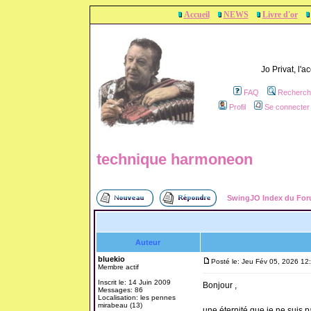
Accueil
NEWS
Livre d'or
Jo Privat, l'
FAQ
Recherch
Profil
Se connecter 
technique harmoneon
SwingJO Index du Fo
Auteur
bluekio
Posté le: Jeu Fév 05, 2026 12
Membre actif
Inscrit le: 14 Juin 2009
Bonjour ,
Messages: 86
Localisation: les pennes
mirabeau (13)
une éternité que je ne suis 