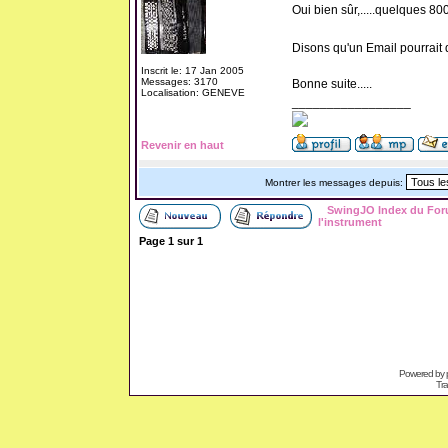
Oui bien sûr,.....quelques 800 
Disons qu'un Email pourrait dé
Inscrit le: 17 Jan 2005
Messages: 3170
Bonne suite.....
Localisation: GENEVE
_________________
Revenir en haut
Montrer les messages depuis:
SwingJO Index du Fo
l'instrument
Page
1
sur
1
Powered by
Tra