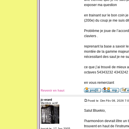
exposer ma question
en trainant sur le bon coin j
(200e) du coup je me suis dit
Problème je joue de l’acco
claviers .
reprenant la base a savoir le
montée de la gamme majeure 
nécessitant des saut je ne sui
ce que j’ai trouvé de mieux 
octaves 54343232 4343242 je 
en vous remerciant
Revenir en haut
jc-erard
Posté le: Dim Fév 08, 2026 7:
Membre actif
Salut Bluekio,
l'harmonéon devrait être un t
trouvent en haut de l'instrum
Inscrit le: 17 Jan 2005