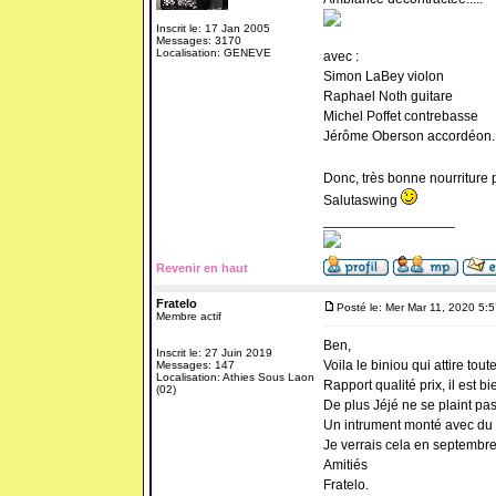
Inscrit le: 17 Jan 2005
Messages: 3170
Localisation: GENEVE
avec :
Simon LaBey violon
Raphael Noth guitare
Michel Poffet contrebasse
Jérôme Oberson accordéon.
Donc, très bonne nourriture 
Salutaswing
_________________
Revenir en haut
Fratelo
Posté le: Mer Mar 11, 2020 5:
Membre actif
Ben,
Inscrit le: 27 Juin 2019
Voila le biniou qui attire tou
Messages: 147
Localisation: Athies Sous Laon
Rapport qualité prix, il est bi
(02)
De plus Jéjé ne se plaint pas 
Un intrument monté avec du m
Je verrais cela en septembre
Amitiés
Fratelo.