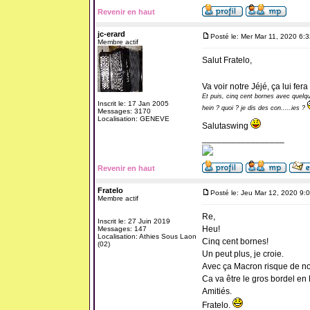
Revenir en haut
jc-erard
Posté le: Mer Mar 11, 2020 6:
Membre actif
Salut Fratelo,
Va voir notre Jéjé, ça lui fer
Et puis, cinq cent bornes avec quelques
Inscrit le: 17 Jan 2005
hein ? quoi ? je dis des con.....ies ?
Messages: 3170
Localisation: GENEVE
Salutaswing
_________________
Revenir en haut
Fratelo
Posté le: Jeu Mar 12, 2020 9:
Membre actif
Re,
Inscrit le: 27 Juin 2019
Heu!
Messages: 147
Localisation: Athies Sous Laon
Cinq cent bornes!
(02)
Un peut plus, je croie.
Avec ça Macron risque de nou
Ca va être le gros bordel en
Amitiés.
Fratelo.