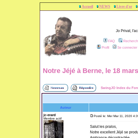
Accueil
NEWS
Livre d'or
Jo Privat, l'
FAQ
Recherch
Profil
Se connecter 
Notre Jéjé à Berne, le 18 mar
SwingJO Index du Fo
Auteur
jc-erard
Posté le: Mer Mar 11, 2020 4:
Membre actif
Salut les pralos,
Notre excellent Jéjé se prod
Ambiance décontractée.....