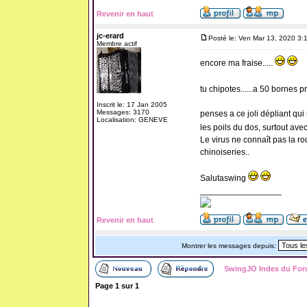
Revenir en haut
jc-erard
Posté le: Ven Mar 13, 2020 3:
Membre actif
encore ma fraise.....
tu chipotes......a 50 bornes p
Inscrit le: 17 Jan 2005
Messages: 3170
penses a ce joli dépliant qui r
Localisation: GENEVE
les poils du dos, surtout avec 
Le virus ne connaît pas la ro
chinoiseries..
Salutaswing
_________________
Revenir en haut
Montrer les messages depuis:
SwingJO Index du Fo
Page
1
sur
1