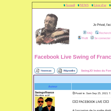
Accueil
NEWS
Livre d'or
Jo Privat, l'
FAQ
Recherch
Profil
Se connecter 
Facebook Live Swing of Fran
SwingJO Index du Fo
Auteur
Swingoffrance
Posté le: Sam Sep 25, 2021 7
Membre actif
💥💥 FACEBOOK LIVE 💥💥
A l’occasion de la sortie di