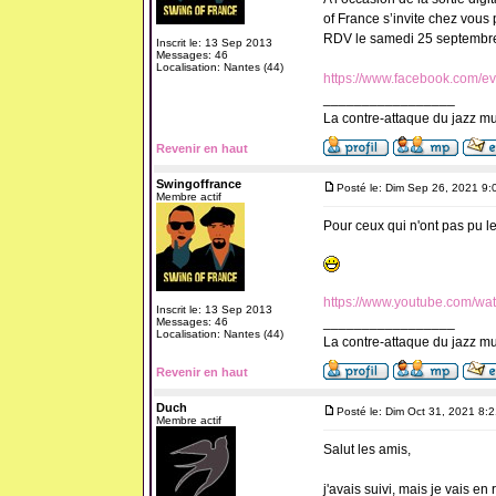
of France s’invite chez vous
RDV le samedi 25 septembre
Inscrit le: 13 Sep 2013
Messages: 46
Localisation: Nantes (44)
https://www.facebook.com/
_________________
La contre-attaque du jazz mus
Revenir en haut
Swingoffrance
Posté le: Dim Sep 26, 2021 9:
Membre actif
Pour ceux qui n'ont pas pu le v
https://www.youtube.com/
Inscrit le: 13 Sep 2013
_________________
Messages: 46
Localisation: Nantes (44)
La contre-attaque du jazz mus
Revenir en haut
Duch
Posté le: Dim Oct 31, 2021 8:
Membre actif
Salut les amis,
j'avais suivi, mais je vais en re