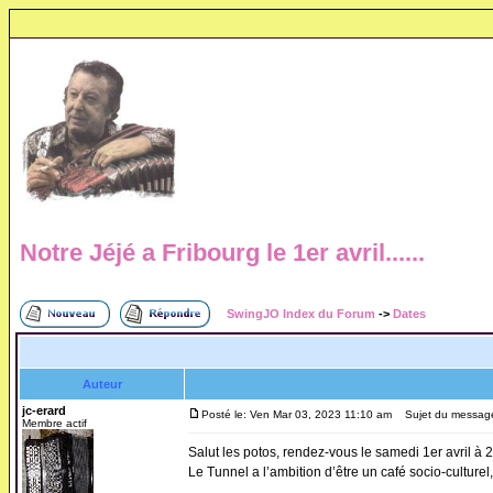
Notre Jéjé a Fribourg le 1er avril......
SwingJO Index du Forum
->
Dates
Auteur
jc-erard
Posté le: Ven Mar 03, 2023 11:10 am
Sujet du message: N
Membre actif
Salut les potos, rendez-vous le samedi 1er avril à 
Le Tunnel a l’ambition d’être un café socio-culturel,