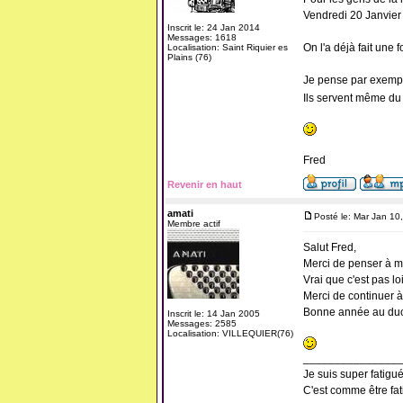
Vendredi 20 Janvier
Inscrit le: 24 Jan 2014
Messages: 1618
On l'a déjà fait une f
Localisation: Saint Riquier es
Plains (76)
Je pense par exemple
Ils servent même du
Fred
Revenir en haut
amati
Posté le: Mar Jan 10
Membre actif
Salut Fred,
Merci de penser à mo
Vrai que c'est pas lo
Merci de continuer 
Bonne année au duo 
Inscrit le: 14 Jan 2005
Messages: 2585
Localisation: VILLEQUIER(76)
_______________
Je suis super fatigué
C'est comme être fa