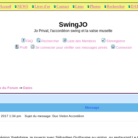
Accueil
NEWS
Livre d'or
Contact
Liens
Photos
Rechercher
DA
SwingJO
Jo Privat, l'accordéon swing et la valse musette
FAQ
Rechercher
Liste des Membres
S'enregistrer
Profil
Se connecter pour vérifier ses messages privés
Connexion
x du Forum
->
Dates
Message
, 2017 1:34 pm
Sujet du message: Duo Violon Accordéon
région Yvetotaise, je jouerai avec Sébastien Guillaume au violon, au restaurant L