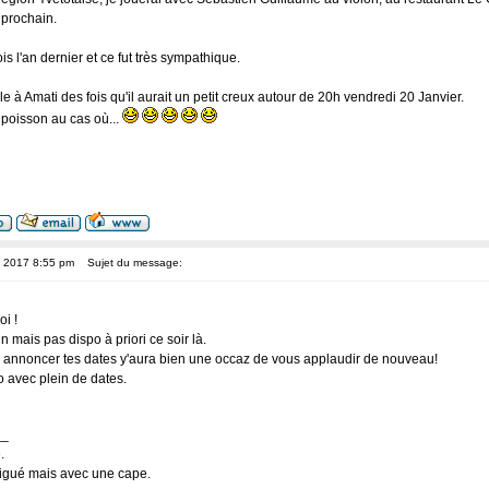
 prochain.
ois l'an dernier et ce fut très sympathique.
 à Amati des fois qu'il aurait un petit creux autour de 20h vendredi 20 Janvier.
 poisson au cas où...
, 2017 8:55 pm
Sujet du message:
i !
in mais pas dispo à priori ce soir là.
à annoncer tes dates y'aura bien une occaz de vous applaudir de nouveau!
avec plein de dates.
__
.
tigué mais avec une cape.