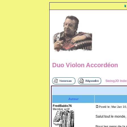
Duo Violon Accordéon
SwingJO Inde
Auteur
FredBaldo76
Posté le: Mar Jan 10
Membre actif
Salut tout le monde,
Pour les gens de la 