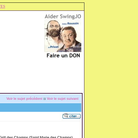
TES
Voir le sujet précédent
::
Voir le sujet suivant
e Grill des Champs (Saint Marie des Champs),