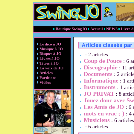
Boutique SwingJO
Accueil
NEWS
Livre d
Le dico à JO
Articles classés par
Musique à JO
Disques à JO
: 2 articles
Livres à JO
Coup de Pouce
: 6 ar
Titres à JO
Discographie
: 11 art
La voix de JO
Articles
Documents
: 2 articl
Partitions
Informatique
: 1 art
Vidéos
Instruments
: 1 artic
JO PRIVAT
: 8 artic
Jouez donc avec S
Les Amis de JO
: 6 
mots en vrac ;-)
: 4 
Musiciens
: 6 articles
: 6 articles