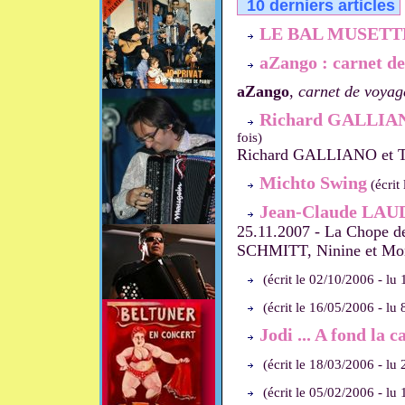
10 derniers articles
LE BAL MUSETT
aZango : carnet d
aZango
,
carnet de voyag
Richard GALLIANO
fois)
Richard GALLIANO et Tan
Michto Swing
(écrit
Jean-Claude LAUDA
25.11.2007 - La Chope 
SCHMITT, Ninine et M
(écrit le 02/10/2006 - lu 
(écrit le 16/05/2006 - lu 
Jodi ... A fond la
(écrit le 18/03/2006 - lu 
(écrit le 05/02/2006 - lu 