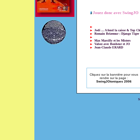
Jouez donc avec SwingJO
Jodi ... A fond la caisse & Top C
Romain Brizemur : Django Tiger
Max Marcilly et les Misters
Valsez avec Bonheur et JO
Jean-Claude ERARD
Cliquez sur la bannière pour vous
rendre sur la page :
SwingJOtoniques 2006
S