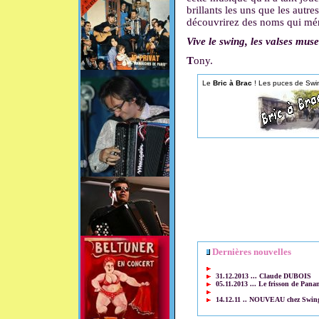
brillants les uns que les autre
découvrirez des noms qui mérit
Vive le swing, les valses muse
T
ony.
Le
Bric à Brac
! Les puces de Swi
Dernières nouvelles
31.12.2013 ... Claude DUBOIS
05.11.2013 ... Le frisson de Pana
14.12.11 .. NOUVEAU chez Swi