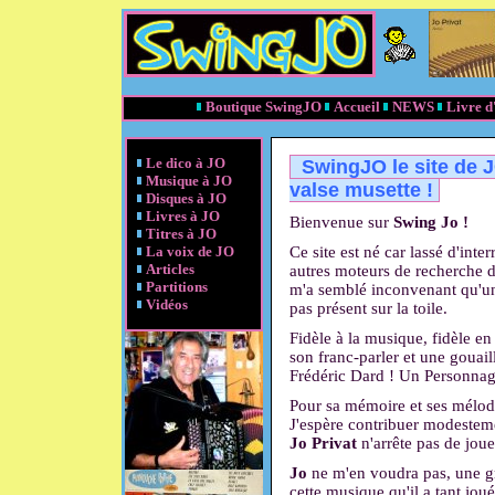
Boutique SwingJO
Accueil
NEWS
Livre d
Le dico à JO
SwingJO le site de J
Musique à JO
valse musette !
Disques à JO
Livres à JO
Bienvenue sur
Swing Jo !
Titres à JO
La voix de JO
Ce site est né car lassé d'inte
Articles
autres moteurs de recherche d
Partitions
m'a semblé inconvenant qu'un
Vidéos
pas présent sur la toile.
Fidèle à la musique, fidèle en
son franc-parler et une gouail
Frédéric Dard ! Un Personnage
Pour sa mémoire et ses mélod
J'espère contribuer modestem
Jo Privat
n'arrête pas de jou
Jo
ne m'en voudra pas, une gr
cette musique qu'il a tant jou