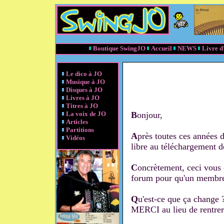
Boutique SwingJO
Accueil
NEWS
Livre d
Le dico à JO
Musique à JO
Disques à JO
Livres à JO
Titres à JO
La voix de JO
B
onjour,
Articles
Partitions
A
près toutes ces années d
Vidéos
libre au téléchargement de
C
oncrètement, ceci vous o
forum pour qu'un membre 
Q
u'est-ce que ça change
MERCI au lieu de rentrer s